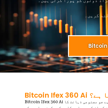
راد دونوں کو پورا کرتی ہیں۔
لند کریں۔
Bitcoin Ife کیا ہے؟
Bitcoin Ifex 360 Ai ایک تجارتی پلیٹ فارم ہے جو مصنوعی ذہانت کا
 کو ان کی سرمایہ کاری کی حکمت عملیوں کو