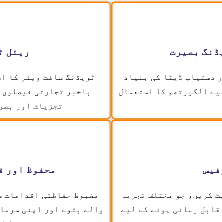
ڈنگ بصیرت
ریئل ٹ
 دستیاب ڈیٹا کی بنیاد
یے الگورتھم کا استعمال
باخبر تجارتی فیصلوں ک
تجزیات اور بصر
فیس
محفوظ اور ق
ٹ کریں، جو مختلف تجربہ
مضبوط حفاظتی اقدامات س
قابل رسائی ہونے کے لیے
والے بٹوے اور اپنی سرمای