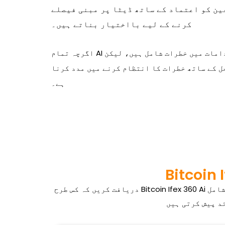
ین کو اعتماد کے ساتھ ڈیٹا پر مبنی فیصلے
کرنے کے لیے بااختیار بناتے ہیں۔
اگرچہ تمام AI تجارتی اقدامات میں خطرات شامل ہیں، لیکن Bitcoin Ifex 360 Ai کی خصوصیات صارفین کو واضح پیرامیٹرز کی وضاحت کرنے اور اپنی تجارتی حکمت
ل کے ساتھ خطرات کا انتظام کرنے میں مدد کرنا
ہے۔
دریافت کریں کہ کس طرح Bitcoin Ifex 360 Ai آپ کے تجارتی تجربے کو بڑھانے کے لیے ڈیزائن کردہ صارف پر مرکوز فنکشنلٹیز کے ساتھ جدید ٹیکنالوجی کو شامل