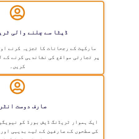
ڈیٹا سے چلنے والی ٹری
مارکیٹ کے رجحانات کا تجزیہ کرنے اور
پر تجارتی مواقع کی نشاندہی کرنے کے ل
کریں۔
صارف دوست انٹر
ایک ہموار ٹریڈنگ ڈیش بورڈ کو نیویگی
کی سطحوں کے صارفین کے لیے بدیہی اور 