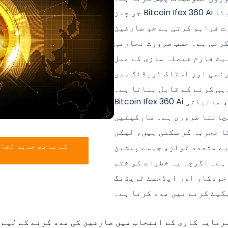
جو چیز Bitcoin Ifex 360 Ai کو الگ کرتی ہے وہ حقیقی وقت میں وسیع ڈیٹا
ت فراہم کرتی ہے جو صارفین
کرتی ہے۔ حسب ضرورت تجارتی
یٹ فارم فیصلہ سازی کے عمل
رنسی اور اسٹاک ٹریڈنگ میں
ہی کرنے کے قابل بناتا ہے۔
Bitcoin Ifex 360 Ai سمیت کسی بھی تجارتی پلیٹ فارم کی طرح، مالیاتی
چاننا ضروری ہے۔ مارکیٹیں
 سکتی ہیں، لیکن Bitcoin Ifex 360 Ai ان چیلنجوں
یے متعدد ٹولز، جیسے پیشین
ہے۔ اگرچہ یہ خطرات کو ختم
خودکار اور ایڈجسٹ ٹریڈنگ
یٹ کرنے میں مدد کرتا ہے۔