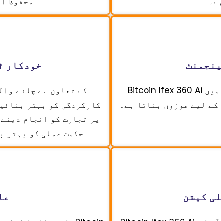
ے۔
محفوظ اس
ینجمنٹ
خودکار ٹ
Bitcoin Ifex 360 Ai مسلسل رسائی فراہم کرتا ہے، جو اسے میں
کے لیے موزوں بناتا ہے۔
کارکردگی کو بہتر بنائیں
پر تجارت کو انجام دینے 
حکمت عملی کو بہتر ب
ی کیشن
عا