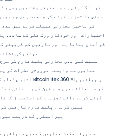
سیٹس کا تجزیہ کرنے کی صلاحیت ہے، جو بصیر
کو باخبر تجارتی فیصلے کرنے میں مدد 
اختیارات اور خودکار ورک فلو کے ساتھ، پل
کو آسان بناتا ہے اور صارفین کو کریپٹو ک
مواقع کی نشاند
منڈیوں سے وابستہ موروثی خطرات کو پہ
اتار چڑھاو کا تجربہ کر
کو سنبھالنے میں صارفین کی رہنمائی کے ل
گوئی کرنے والے تجزیات کو استعمال کرتا 
نہیں کرتا، پلیٹ فارم صارفین کو 
پیرامیٹرز کے ذریعے نیویگ