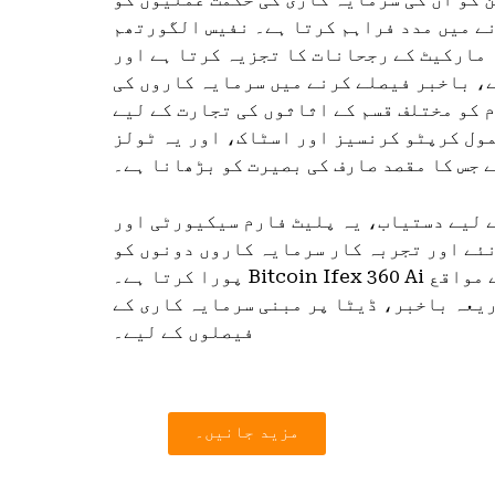
ے میں مدد فراہم کرتا ہے۔ نفیس الگورتھم
مارکیٹ کے رجحانات کا تجزیہ کرتا ہے اور
، باخبر فیصلے کرنے میں سرمایہ کاروں کی
 کو مختلف قسم کے اثاثوں کی تجارت کے لیے
ول کرپٹو کرنسیز اور اسٹاک، اور یہ ٹولز
 جس کا مقصد صارف کی بصیرت کو بڑھانا ہے۔
 لیے دستیاب، یہ پلیٹ فارم سیکیورٹی اور
نئے اور تجربہ کار سرمایہ کاروں دونوں کو
پورا کرتا ہے۔ Bitcoin Ifex 360 Ai کے ساتھ تجارت کرنے کے مواقع
یعہ باخبر، ڈیٹا پر مبنی سرمایہ کاری کے
فیصلوں کے لیے۔
مزید جانیں۔