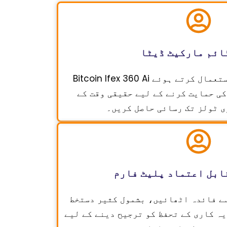
ائم مارکیٹ ڈیٹا
Bitcoin Ifex 360 Ai ٹریڈنگ سافٹ ویئر کا استعمال کرتے ہوئے
ی حمایت کرنے کے لیے حقیقی وقت کے
ی ٹولز تک رسائی حاصل کریں۔
ابل اعتماد پلیٹ فارم
ے فائدہ اٹھائیں، بشمول کثیر دستخط
ہ کاری کے تحفظ کو ترجیح دینے کے لیے