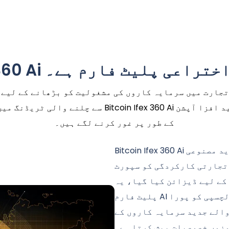
رت کے لیے ایک اختراعی پلیٹ فارم ہے۔
کے طور پر غور کرنے لگے ہیں۔
Bitcoin Ifex 360 Ai تجارتی حکمت عملیوں کو بڑھانے کے لیے جدید مصنوعی
تجارتی کارکردگی کو سپورٹ
کے لیے ڈیزائن کیا گیا، یہ
پلیٹ فارم AI پر مبنی مالیاتی ٹولز میں بڑھتی ہوئی دلچسپی کو پورا
والے جدید سرمایہ کاروں کے
زوں خصوصیات پیش کرتا ہے۔