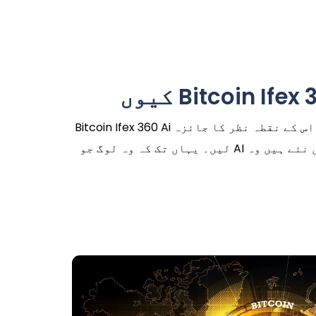
Bitcoin Ifex 360 Ai پلیٹ فارم کو دریافت کرنے سے پہلے، آئیے تجارت میں سرمایہ کاروں کی مشغولیت کو بڑھانے کے لیے اس کے نقطہ نظر کا جائزہ
لیں۔ یہاں تک کہ وہ لوگ جو AI سے چلنے والی ٹریڈنگ میں نئے ہیں وہ Bitcoin Ifex 360 Ai کو خودکار تجارتی حل کی دنیا میں ایک امید افزا آپشن