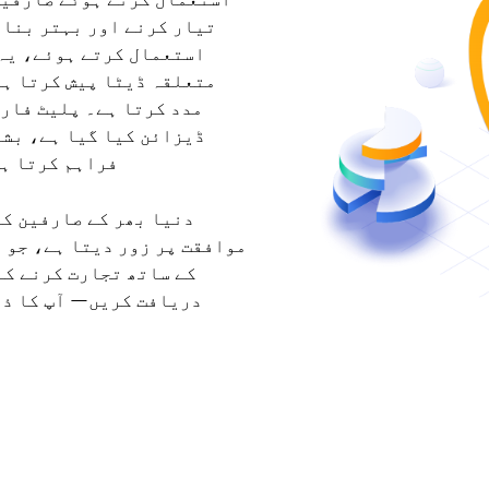
تیار کرنے اور بہتر بنان
استعمال کرتے ہوئے، یہ 
متعلقہ ڈیٹا پیش کرتا ہے
مدد کرتا ہے۔ پلیٹ فارم
ڈیزائن کیا گیا ہے، بشم
فراہم کرتا ہے
دنیا بھر کے صارفین کے
موافقت پر زور دیتا ہے، جو 
دریافت کریں— آپ کا ذر