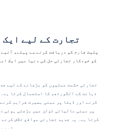
کیوں Bitcoin Ifex 360 Ai تجا
ذہانت کے الگورتھم کا استعمال کرتا ہے۔ 
کرنے اور ڈیٹا پر مبنی بصیرت فراہم کرنے 
کرتا ہے۔ یہ جدید تجارتی مواقع تلاش کرنے 
لیے مو