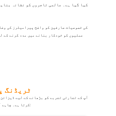
کیا گیا ہے۔ عالمی تاجروں کو نشانہ بنایا
عملیوں کو خودکار بنانے میں مدد کرنے کے لی
in Ifex 360 Ai
کرتا ہے۔ چاہے آپ نوآموز ہوں یا تجربہ کار تاجر، یہ خصوصیات قابل ذکر فوائد پیش کرتی ہیں: