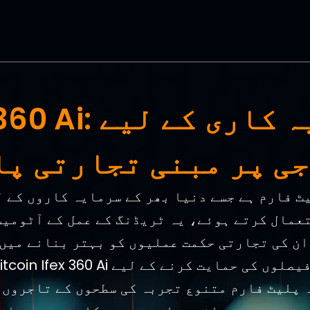
coin Ifex 360 Ai
ی پر مبنی تجارتی پل
عمال کرتے ہوئے، یہ ٹریڈنگ کے عمل کے آٹومیش
ان کی تجارتی حکمت عملیوں کو بہتر بنانے میں
 پلیٹ فارم متنوع تجربہ کی سطحوں کے تاجروں 