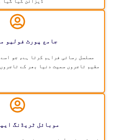
ڈیزائن کیا گیا ہ
جامع پورٹ فولیو م
مقیم تاجروں سمیت دنیا بھر کے تاجروں 
موبائل ٹریڈنگ ایپل