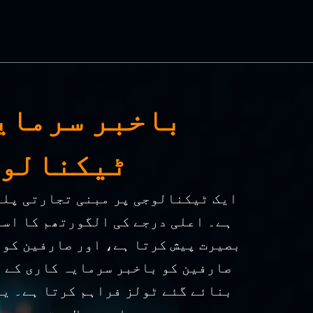
ٹیکنالوج
ہے۔ اعلی درجے کی الگورتھم کا است
بصیرت پیش کرتا ہے، اور صارفین کو 
بنائے گئے ٹولز فراہم کرتا ہے۔ یہ