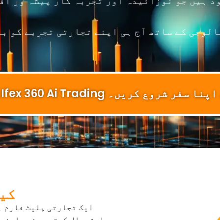
ود ہیں جو نوزائیدہ اور تجربہ کار پیشہ ور اف
لوجی کے ساتھ آج ہی اپنے تجارتی تجربے کو ب
Bitcoin Ifex کے ساتھ اپنا سفر شروع کریں۔
x 360 Ai
استعمال کرتے ہوئے صارفین