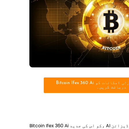
Bitcoin Ifex 360 Ai کے ساتھ جدید تجارتی امکانات کو
دریافت کریں۔
Bitcoin Ifex 360 Ai کو اس کی جدید، AI سے بہتر حکمت عملیوں کے ذریعے باخبر سرمایہ کاری کے انتخاب میں صارفین کی مدد کرنے کے لیے ڈیزائن