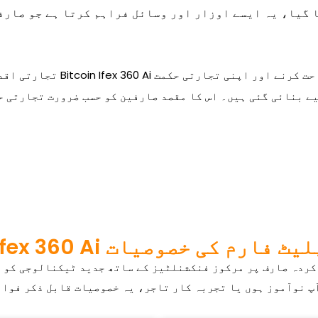
 گیا، یہ ایسے اوزار اور وسائل فراہم کرتا ہے جو صارف
ے بنائی گئی ہیں۔ اس کا مقصد صارفین کو حسب ضرورت تجارتی ح
Bitco ٹریڈنگ پلیٹ فارم کی خصوصیات