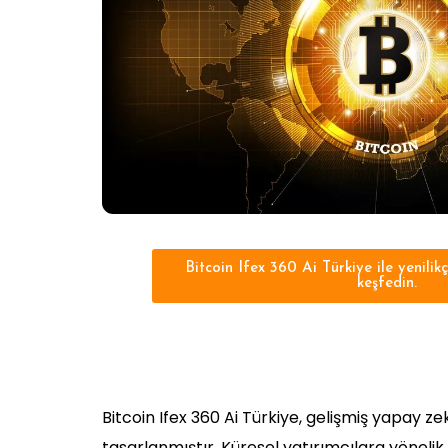
Bitcoin Ifex 360 Ai Türkiye ile yenilikç
keşfedin.
Bitcoin Ifex 360 Ai Türkiye, gelişmiş yapay ze
tasarlanmıştır. Küresel yatırımcılara yönelik