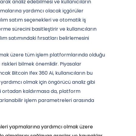
rak analiz edebilmesi ve kullanıcıların
 almalarına yardımcı olacak içgörüler
 alım satım seçenekleri ve otomatik iş
rme sürecini basitleştirir ve kullanıcıların
lım satımındaki fırsatları belirlemesini
 olmak üzere tüm işlem platformlarında olduğu
ili riskleri bilmek önemlidir. Piyasalar
ak Bitcoin Ifex 360 Ai, kullanıcıların bu
 yardımcı olmak için öngörücü analiz gibi
leri ortadan kaldırmasa da, platform
yarlanabilir işlem parametreleri arasında
seçimleri yapmalarına yardımcı olmak üzere
enle almalarını sağlayan araçlar ve kaynaklar