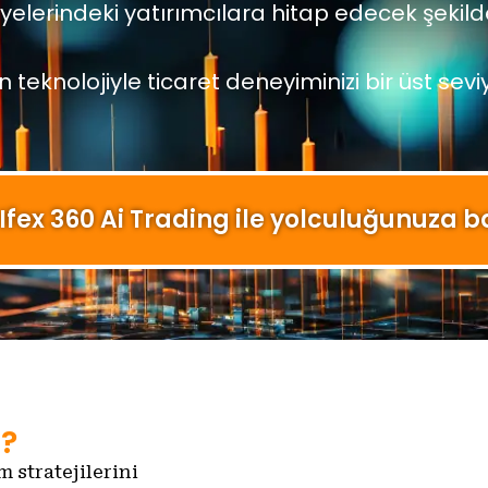
yelerindeki yatırımcılara hitap edecek şekilde
 teknolojiyle ticaret deneyiminizi bir üst sevi
 Ifex 360 Ai Trading ile yolculuğunuza b
r?
m stratejilerini