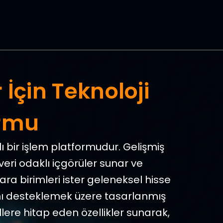
r İçin Teknoloji
ormu
klı bir işlem platformudur. Gelişmiş
eri odaklı içgörüler sunar ve
para birimleri ister geleneksel hisse
larını desteklemek üzere tasarlanmış
ere hitap eden özellikler sunarak,