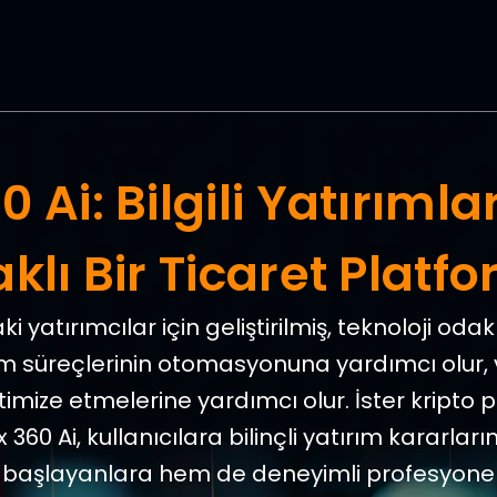
0 Ai: Bilgili Yatırımla
klı Bir Ticaret Platf
i yatırımcılar için geliştirilmiş, teknoloji oda
em süreçlerinin otomasyonuna yardımcı olur, v
optimize etmelerine yardımcı olur. İster kripto 
fex 360 Ai, kullanıcılara bilinçli yatırım karar
 başlayanlara hem de deneyimli profesyonell