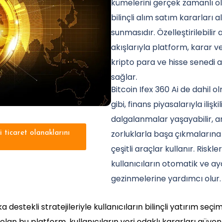
kümelerini gerçek zamanlı ola
bilinçli alım satım kararları
sunmasıdır. Özelleştirilebilir
akışlarıyla platform, karar ve
kripto para ve hisse senedi a
sağlar.
Bitcoin Ifex 360 Ai de dahil
gibi, finans piyasalarıyla ilişk
dalgalanmalar yaşayabilir, anc
zorluklarla başa çıkmalarına
i ticaret olanaklarını
çeşitli araçlar kullanır. Risk
kullanıcıların otomatik ve a
gezinmelerine yardımcı olur.
ka destekli stratejileriyle kullanıcıların bilinçli yatırım 
 olan bu platform, kullanıcıların veri odaklı kararları güv