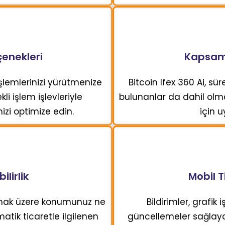
enekleri
Kapsaml
şlemlerinizi yürütmenize
Bitcoin Ifex 360 Ai, sü
i işlem işlevleriyle
bulunanlar da dahil olm
inizi optimize edin.
için u
ilirlik
Mobil 
olmak üzere konumunuz ne
Bildirimler, grafik 
matik ticaretle ilgilenen
güncellemeler sağlaya