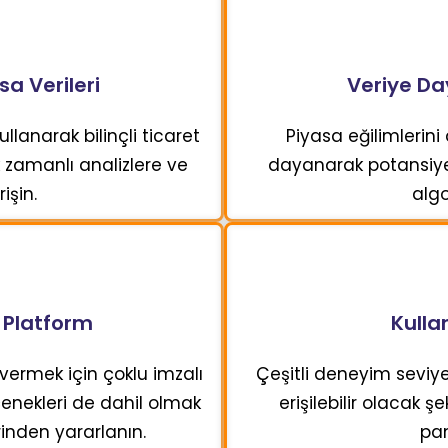
a Verileri
Veriye Day
ullanarak bilinçli ticaret
Piyasa eğilimlerin
 zamanlı analizlere ve
dayanarak potansiyel 
işin.
algo
r Platform
Kulla
vermek için çoklu imzalı
Çeşitli deneyim seviyel
nekleri de dahil olmak
erişilebilir olacak ş
inden yararlanın.
pan