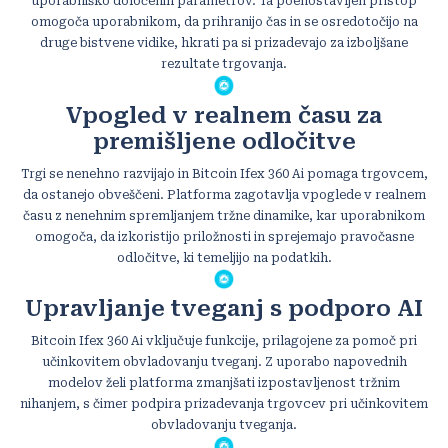
uporabniško določenih parametrov. Ta poenostavljen pristop
omogoča uporabnikom, da prihranijo čas in se osredotočijo na
druge bistvene vidike, hkrati pa si prizadevajo za izboljšane
rezultate trgovanja.
Vpogled v realnem času za
premišljene odločitve
Trgi se nenehno razvijajo in Bitcoin Ifex 360 Ai pomaga trgovcem,
da ostanejo obveščeni. Platforma zagotavlja vpoglede v realnem
času z nenehnim spremljanjem tržne dinamike, kar uporabnikom
omogoča, da izkoristijo priložnosti in sprejemajo pravočasne
odločitve, ki temeljijo na podatkih.
Upravljanje tveganj s podporo AI
Bitcoin Ifex 360 Ai vključuje funkcije, prilagojene za pomoč pri
učinkovitem obvladovanju tveganj. Z uporabo napovednih
modelov želi platforma zmanjšati izpostavljenost tržnim
nihanjem, s čimer podpira prizadevanja trgovcev pri učinkovitem
obvladovanju tveganja.