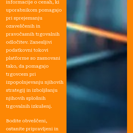
informacije o cenah, ki
uporabnikom pomagajo
pri sprejemanju
ozaveščenih in
pravočasnih trgovalnih
odločitev. Zanesljivi
podatkovni tokovi
platforme so zasnovani
tako, da pomagajo
trgovcem pri
izpopolnjevanju njihovih
strategij in izboljšanju
njihovih splošnih
trgovalnih izkušenj.
Bodite obveščeni,
ostanite pripravljeni in