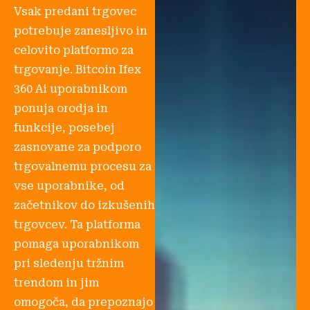
Vsak predani trgovec
potrebuje zanesljivo in
celovito platformo za
trgovanje. Bitcoin Ifex
360 Ai uporabnikom
ponuja orodja in
funkcije, posebej
zasnovane za podporo
trgovalnemu procesu za
vse uporabnike, od
začetnikov do izkušenih
trgovcev. Ta platforma
pomaga uporabnikom
pri sledenju tržnim
trendom in jim
omogoča, da prepoznajo