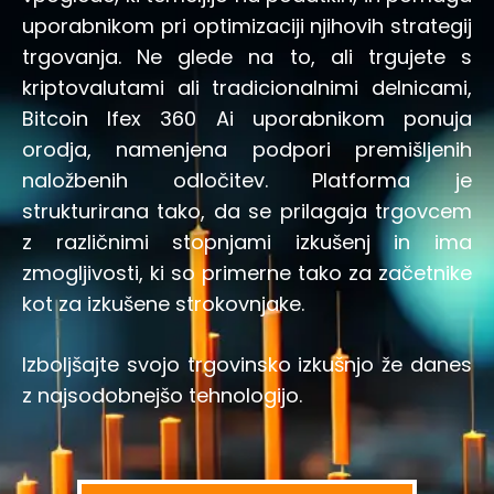
uporabnikom pri optimizaciji njihovih strategij
trgovanja. Ne glede na to, ali trgujete s
kriptovalutami ali tradicionalnimi delnicami,
Bitcoin Ifex 360 Ai uporabnikom ponuja
orodja, namenjena podpori premišljenih
naložbenih odločitev. Platforma je
strukturirana tako, da se prilagaja trgovcem
z različnimi stopnjami izkušenj in ima
zmogljivosti, ki so primerne tako za začetnike
kot za izkušene strokovnjake.
Izboljšajte svojo trgovinsko izkušnjo že danes
z najsodobnejšo tehnologijo.