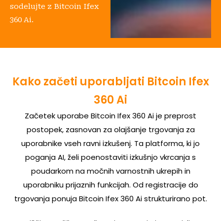
sodelujte z Bitcoin Ifex
360 Ai.
Kako začeti uporabljati Bitcoin Ifex
360 Ai
Začetek uporabe Bitcoin Ifex 360 Ai je preprost
postopek, zasnovan za olajšanje trgovanja za
uporabnike vseh ravni izkušenj. Ta platforma, ki jo
poganja AI, želi poenostaviti izkušnjo vkrcanja s
poudarkom na močnih varnostnih ukrepih in
uporabniku prijaznih funkcijah. Od registracije do
trgovanja ponuja Bitcoin Ifex 360 Ai strukturirano pot.