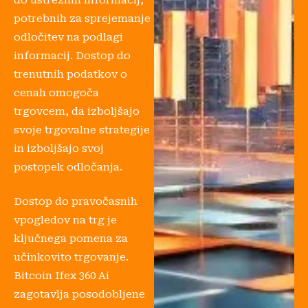
do ustreznih informacij,
potrebnih za sprejemanje
odločitev na podlagi
informacij. Dostop do
trenutnih podatkov o
cenah omogoča
trgovcem, da izboljšajo
svoje trgovalne strategije
in izboljšajo svoj
postopek odločanja.
Dostop do pravočasnih
vpogledov na trg je
ključnega pomena za
učinkovito trgovanje.
Bitcoin Ifex 360 Ai
zagotavlja posodobljene