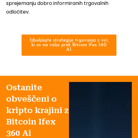
sprejemanju dobro informiranih trgovalnih
odločitev.
Izboljšajte strategije trgovanja z viri,
ki so na voljo prek Bitcoin Ifex 360
AI.
Ostanite
obveščeni o
kripto krajini z
Bitcoin Ifex
360 Ai