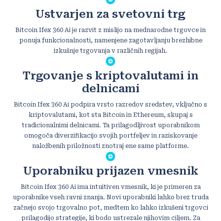
Ustvarjen za svetovni trg
Bitcoin Ifex 360 Ai je razvit z mislijo na mednarodne trgovce in
ponuja funkcionalnosti, namenjene zagotavljanju brezhibne
izkušnje trgovanja v različnih regijah.
Trgovanje s kriptovalutami in
delnicami
Bitcoin Ifex 360 Ai podpira vrsto razredov sredstev, vključno s
kriptovalutami, kot sta Bitcoin in Ethereum, skupaj s
tradicionalnimi delnicami. Ta prilagodljivost uporabnikom
omogoča diverzifikacijo svojih portfeljev in raziskovanje
naložbenih priložnosti znotraj ene same platforme.
Uporabniku prijazen vmesnik
Bitcoin Ifex 360 Ai ima intuitiven vmesnik, ki je primeren za
uporabnike vseh ravni znanja. Novi uporabniki lahko brez truda
začnejo svojo trgovalno pot, medtem ko lahko izkušeni trgovci
prilagodijo strategije, ki bodo ustrezale njihovim ciljem. Za