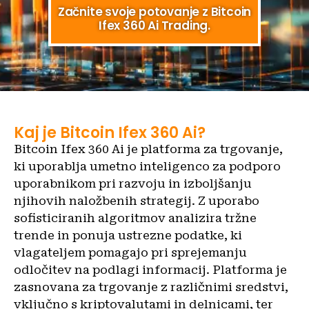
Začnite svoje potovanje z Bitcoin
Ifex 360 Ai Trading.
Kaj je Bitcoin Ifex 360 Ai?
Bitcoin Ifex 360 Ai je platforma za trgovanje,
ki uporablja umetno inteligenco za podporo
uporabnikom pri razvoju in izboljšanju
njihovih naložbenih strategij. Z uporabo
sofisticiranih algoritmov analizira tržne
trende in ponuja ustrezne podatke, ki
vlagateljem pomagajo pri sprejemanju
odločitev na podlagi informacij. Platforma je
zasnovana za trgovanje z različnimi sredstvi,
vključno s kriptovalutami in delnicami, ter