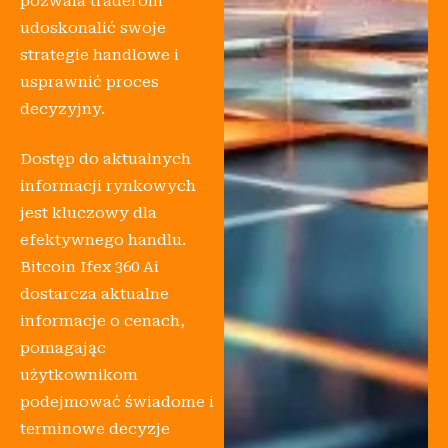
pozwala traderom
udoskonalić swoje
strategie handlowe i
usprawnić proces
decyzyjny.
Dostęp do aktualnych
informacji rynkowych
jest kluczowy dla
efektywnego handlu.
Bitcoin Ifex 360 Ai
dostarcza aktualne
informacje o cenach,
pomagając
użytkownikom
podejmować świadome i
terminowe decyzje