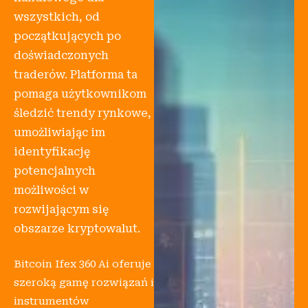
wszystkich, od
początkujących po
doświadczonych
traderów. Platforma ta
pomaga użytkownikom
śledzić trendy rynkowe,
umożliwiając im
identyfikację
potencjalnych
możliwości w
rozwijającym się
obszarze kryptowalut.
Bitcoin Ifex 360 Ai oferuje
szeroką gamę rozwiązań i
instrumentów