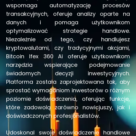
wspomaga automatyzację procesów
transakcyjnych, oferuje analizy oparte na
danych i pomaga użytkownikom
optymalizować strategie handlowe.
Niezależnie od tego, czy handlujesz
kryptowalutami, czy tradycyjnymi akcjami,
Bitcoin Ifex 360 Ai oferuje użytkownikom
narzędzia wspierające podejmowanie
świadomych decyzji inwestycyjnych.
Platforma została zaprojektowana tak, aby
sprostać wymaganiom inwestorów o różnym
poziomie doświadczenia, oferując funkcje,
które zadowolą zarówno nowicjuszy, jak i
doświadczonych profesjonalistów.
Udoskonal swoje doświadczenie handlowe