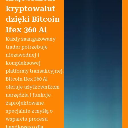
kryptowalut
dzięki Bitcoin
Ifex 360 Ai
Każdy zaangażowany
trader potrzebuje
niezawodnej i
kompleksowej
platformy transakcyjnej.
Bitcoin Ifex 360 Ai
oferuje użytkownikom
narzędzia i funkcje
zaprojektowane
specjalnie z myślą o
wsparciu procesu
handlowego dla