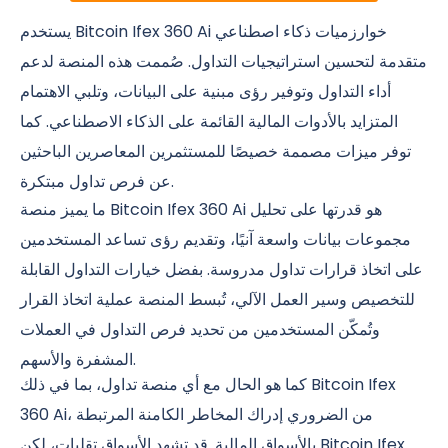
يستخدم Bitcoin Ifex 360 Ai خوارزميات ذكاء اصطناعي
متقدمة لتحسين استراتيجيات التداول. صُممت هذه المنصة لدعم
أداء التداول وتوفير رؤى مبنية على البيانات، وتلبي الاهتمام
المتزايد بالأدوات المالية القائمة على الذكاء الاصطناعي. كما
توفر ميزات مصممة خصيصًا للمستثمرين المعاصرين الباحثين
عن فرص تداول مبتكرة.
ما يميز منصة Bitcoin Ifex 360 Ai هو قدرتها على تحليل
مجموعات بيانات واسعة آنيًا، وتقديم رؤى تساعد المستخدمين
على اتخاذ قرارات تداول مدروسة. بفضل خيارات التداول القابلة
للتخصيص وسير العمل الآلي، تُبسط المنصة عملية اتخاذ القرار
وتُمكّن المستخدمين من تحديد فرص التداول في العملات
المشفرة والأسهم.
كما هو الحال مع أي منصة تداول، بما في ذلك Bitcoin Ifex
360 Ai، من الضروري إدراك المخاطر الكامنة المرتبطة
بالأسواق المالية. قد تشهد الأسواق تقلبات، لكن Bitcoin Ifex