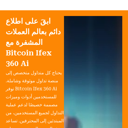
ابقَ على اطلاع
دائم بعالم العملات
المشفرة مع
Bitcoin Ifex
360 Ai
يحتاج كل متداول متخصص إلى
منصة تداول موثوقة وشاملة.
توفر Bitcoin Ifex 360 Ai
للمستخدمين أدوات وميزات
مصممة خصيصًا لدعم عملية
التداول لجميع المستخدمين، من
المبتدئين إلى المحترفين. تساعد