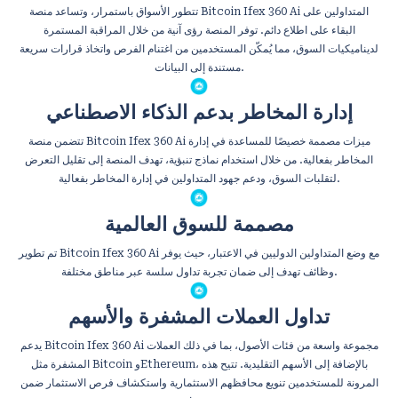
تتطور الأسواق باستمرار، وتساعد منصة Bitcoin Ifex 360 Ai المتداولين على
البقاء على اطلاع دائم. توفر المنصة رؤى آنية من خلال المراقبة المستمرة
لديناميكيات السوق، مما يُمكّن المستخدمين من اغتنام الفرص واتخاذ قرارات سريعة
مستندة إلى البيانات.
إدارة المخاطر بدعم الذكاء الاصطناعي
تتضمن منصة Bitcoin Ifex 360 Ai ميزات مصممة خصيصًا للمساعدة في إدارة
المخاطر بفعالية. من خلال استخدام نماذج تنبؤية، تهدف المنصة إلى تقليل التعرض
لتقلبات السوق، ودعم جهود المتداولين في إدارة المخاطر بفعالية.
مصممة للسوق العالمية
تم تطوير Bitcoin Ifex 360 Ai مع وضع المتداولين الدوليين في الاعتبار، حيث يوفر
وظائف تهدف إلى ضمان تجربة تداول سلسة عبر مناطق مختلفة.
تداول العملات المشفرة والأسهم
يدعم Bitcoin Ifex 360 Ai مجموعة واسعة من فئات الأصول، بما في ذلك العملات
المشفرة مثل Bitcoin وEthereum، بالإضافة إلى الأسهم التقليدية. تتيح هذه
المرونة للمستخدمين تنويع محافظهم الاستثمارية واستكشاف فرص الاستثمار ضمن