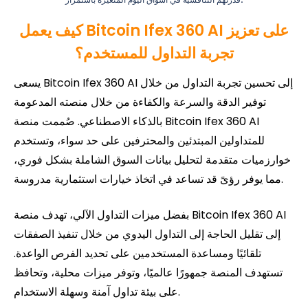
قدرتهم التنافسية في أسواق اليوم المتغيرة باستمرار.
كيف يعمل Bitcoin Ifex 360 AI على تعزيز
تجربة التداول للمستخدم؟
يسعى Bitcoin Ifex 360 AI إلى تحسين تجربة التداول من خلال
توفير الدقة والسرعة والكفاءة من خلال منصته المدعومة
بالذكاء الاصطناعي. صُممت منصة Bitcoin Ifex 360 AI
للمتداولين المبتدئين والمحترفين على حد سواء، وتستخدم
خوارزميات متقدمة لتحليل بيانات السوق الشاملة بشكل فوري،
مما يوفر رؤىً قد تساعد في اتخاذ خيارات استثمارية مدروسة.
بفضل ميزات التداول الآلي، تهدف منصة Bitcoin Ifex 360 AI
إلى تقليل الحاجة إلى التداول اليدوي من خلال تنفيذ الصفقات
تلقائيًا ومساعدة المستخدمين على تحديد الفرص الواعدة.
تستهدف المنصة جمهورًا عالميًا، وتوفر ميزات محلية، وتحافظ
على بيئة تداول آمنة وسهلة الاستخدام.