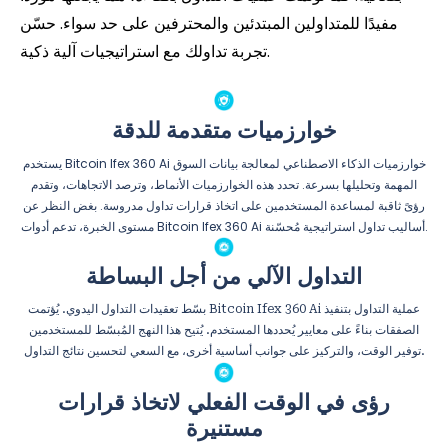
مفيدًا للمتداولين المبتدئين والمحترفين على حد سواء. حسّن
تجربة تداولك مع استراتيجيات آلية ذكية.
خوارزميات متقدمة للدقة
يستخدم Bitcoin Ifex 360 Ai خوارزميات الذكاء الاصطناعي لمعالجة بيانات السوق
المهمة وتحليلها بسرعة. تحدد هذه الخوارزميات الأنماط، وترصد الاتجاهات، وتقدم
رؤىً ثاقبة لمساعدة المستخدمين على اتخاذ قرارات تداول مدروسة. بغض النظر عن
مستوى الخبرة، تدعم أدوات Bitcoin Ifex 360 Ai أساليب تداول استراتيجية مُحسّنة.
التداول الآلي من أجل البساطة
بسّط تعقيدات التداول اليدوي. يُؤتمت Bitcoin Ifex 360 Ai عملية التداول بتنفيذ
الصفقات بناءً على معايير يُحددها المستخدم. يُتيح هذا النهج المُبسّط للمستخدمين
توفير الوقت، والتركيز على جوانب أساسية أخرى، مع السعي لتحسين نتائج التداول.
رؤى في الوقت الفعلي لاتخاذ قرارات
مستنيرة