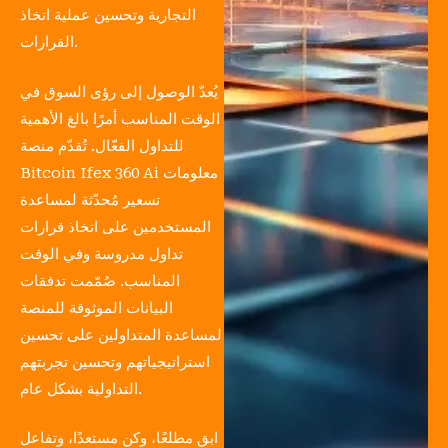
التجارية وتحسين عملية اتخاذ
القرارات.
يُعدّ الوصول إلى رؤى السوق في
الوقت المناسب أمرًا بالغ الأهمية
للتداول الفعّال. تُقدّم منصة
Bitcoin Ifex 360 Ai معلومات
تسعير مُحدّثة لمساعدة
المستخدمين على اتخاذ قرارات
تداول مدروسة وفي الوقت
المناسب. صُمّمت تدفقات
البيانات الموثوقة للمنصة
لمساعدة المتداولين على تحسين
استراتيجياتهم وتحسين تجربتهم
التداولية بشكل عام.
ابق مطلعًا، وكن مستعدًا، وتفاعل