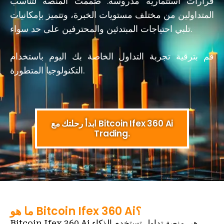
قرارات استثمارية مدروسة. صُممت المنصة لتناسب
المتداولين من مختلف مستويات الخبرة، وتتميز بإمكانيات
تلبي احتياجات المبتدئين والمحترفين على حد سواء.
قم بترقية تجربة التداول الخاصة بك اليوم باستخدام
التكنولوجيا المتطورة.
ابدأ رحلتك مع Bitcoin Ifex 360 Ai
Trading.
ما هو Bitcoin Ifex 360 Ai؟
Bitcoin Ifex 360 Ai هي منصة تداول تستخدم الذكاء