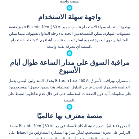
منصة واحدة.
واجهة سهلة الاستخدام
تتميز منصة Bitcoin Ifex 360 Ai بواجهة استخدام سهلة الاستخدام تناسب جميع
مستويات المهارة. يمكن للمستخدمين الجدد بدء رحلة التداول بسهولة، بينما يمكن
للمتداولين ذوي الخبرة تصميم استراتيجيات تناسب أهدافهم. لا يتطلب استخدام
المنصة أي معرفة تقنية واسعة.
مراقبة السوق على مدار الساعة طوال أيام
الأسبوع
بخلاف المتداولين البشر، يعمل Bitcoin Ifex 360 Ai باستمرار، ويراقب الأسواق
العالمية باستمرار لتحديد فرص التداول المحتملة. هذا يضمن حصول المستخدمين
على معلومات آنية حول الصفقات المحتملة، حتى في حال عدم تفاعلهم النشط على
المنصة.
منصة معترف بها عالميًا
منصة Bitcoin Ifex 360 Ai، المعروفة عالميًا، تدمج تقنية الذكاء الاصطناعي مع
التركيز على تجربة المستخدم. تُمكّن ميزاتها المبتكرة المتداولين من الحفاظ على