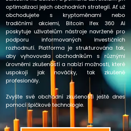
optimalizaci jejich obchodních strategií. Ať už
obchodujete s kryptoměnami nebo
tradičními akciemi, Bitcoin Ifex 360 Ai
poskytuje uživatelům nástroje navržené pro
podporu informovaných investičních
rozhodnutí. Platforma je strukturována tak,
aby vyhovovala obchodníkům s různými
úrovněmi zkušeností a nabízí možnosti, které
uspokojí jak nováčky, tak zkušené
profesionály.
Zvyšte své obchodní zkušenosti ještě dnes
pomocí špičkové technologie.