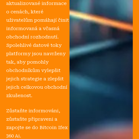
aktualizované informace
o cenách, které
uživatelům pomáhají činit
informovaná a včasná
obchodní rozhodnutí.
Spolehlivé datové toky
platformy jsou navrženy
tak, aby pomohly
obchodníkům vylepšit
jejich strategie a zlepšit
jejich celkovou obchodní
zkušenost.
Zůstaňte informováni,
zůstaňte připraveni a
zapojte se do Bitcoin Ifex
360 Ai.