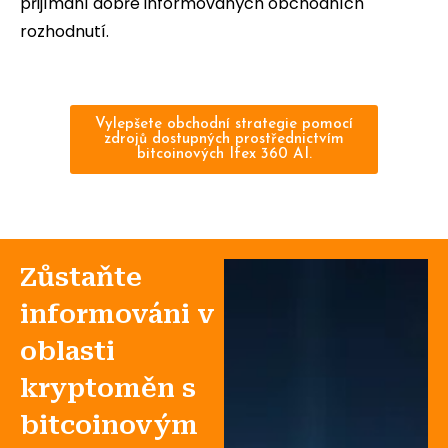
přijímání dobře informovaných obchodních
rozhodnutí.
Vylepšete obchodní strategie pomocí
zdrojů dostupných prostřednictvím
bitcoinových Ifex 360 AI.
Zůstaňte
informováni v
oblasti
kryptoměn s
bitcoinovým