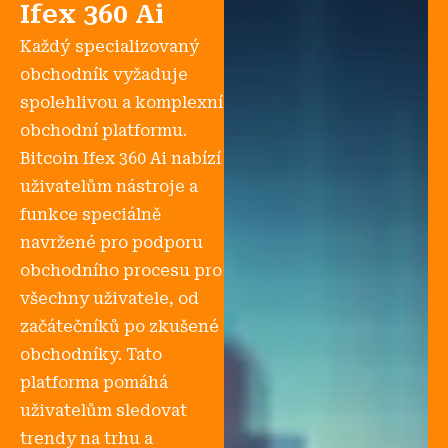
Ifex 360 Ai
Každý specializovaný
obchodník vyžaduje
spolehlivou a komplexní
obchodní platformu.
Bitcoin Ifex 360 Ai nabízí
uživatelům nástroje a
funkce speciálně
navržené pro podporu
obchodního procesu pro
všechny uživatele, od
začátečníků po zkušené
obchodníky. Tato
platforma pomáhá
uživatelům sledovat
trendy na trhu a