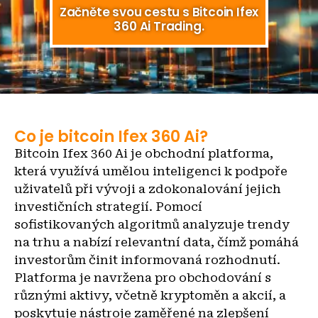
Začněte svou cestu s Bitcoin Ifex
360 Ai Trading.
Co je bitcoin Ifex 360 Ai?
Bitcoin Ifex 360 Ai je obchodní platforma,
která využívá umělou inteligenci k podpoře
uživatelů při vývoji a zdokonalování jejich
investičních strategií. Pomocí
sofistikovaných algoritmů analyzuje trendy
na trhu a nabízí relevantní data, čímž pomáhá
investorům činit informovaná rozhodnutí.
Platforma je navržena pro obchodování s
různými aktivy, včetně kryptoměn a akcií, a
poskytuje nástroje zaměřené na zlepšení