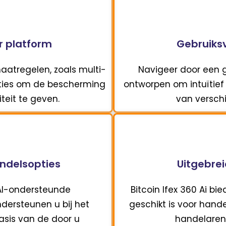
r platform
Gebruiksv
maatregelen, zoals multi-
Navigeer door een 
opties om de bescherming
ontworpen om intuïtief n
teit te geven.
van verschi
ndelsopties
Uitgebrei
 AI-ondersteunde
Bitcoin Ifex 360 Ai b
ndersteunen u bij het
geschikt is voor hande
asis van de door u
handelaren