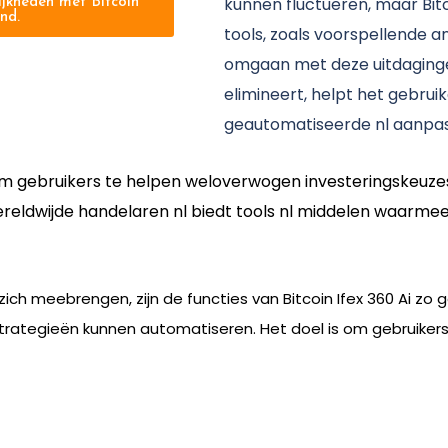
kunnen fluctueren, maar Bitc
jkheden met Bitcoin
nd.
tools, zoals voorspellende a
omgaan met deze uitdagingen
elimineert, helpt het gebruik
geautomatiseerde nl aanpa
 om gebruikers te helpen weloverwogen investeringskeuz
wereldwijde handelaren nl biedt tools nl middelen waarm
 zich meebrengen, zijn de functies van Bitcoin Ifex 360 Ai zo 
rategieën kunnen automatiseren. Het doel is om gebruikers 