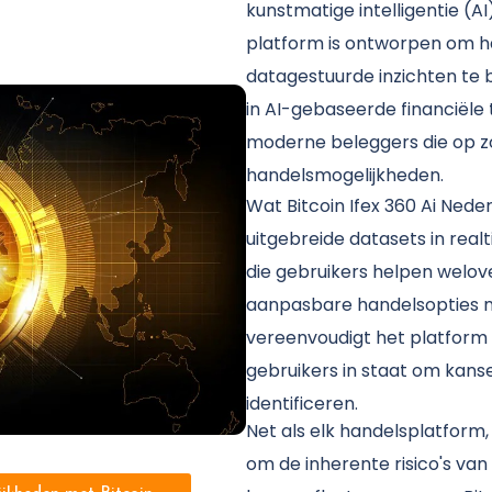
kunstmatige intelligentie (A
platform is ontworpen om h
datagestuurde inzichten te b
in AI-gebaseerde financiële 
moderne beleggers die op zo
handelsmogelijkheden.
Wat Bitcoin Ifex 360 Ai Nede
uitgebreide datasets in real
die gebruikers helpen welo
aanpasbare handelsopties n
vereenvoudigt het platform 
gebruikers in staat om kans
identificeren.
Net als elk handelsplatform, i
om de inherente risico's va