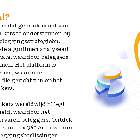
Ai?
form dat gebruikmaakt van
uikers te ondersteunen bij
beleggingsstrategieën.
de algoritmen analyseert
 data, waardoor beleggers
en. Het platform is
ctiva, waaronder
 die gericht zijn op het
ikers.
ikers wereldwijd nl legt
heid, waardoor het
 ervaren beleggers. Ontdek
coin Ifex 360 Ai – uw bron
eggingsbeslissingen.