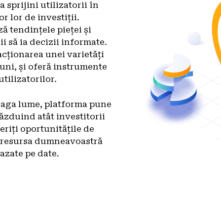
 sprijini utilizatorii în
r lor de investiții.
ză tendințele pieței și
i să ia decizii informate.
cționarea unei varietăți
iuni, și oferă instrumente
tilizatorilor.
reaga lume, platforma pune
găzduind atât investitorii
eriți oportunitățile de
— resursa dumneavoastră
bazate pe date.