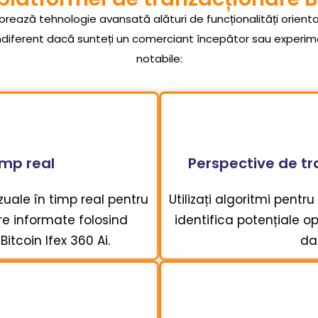
porează tehnologie avansată alături de funcționalități orient
ndiferent dacă sunteți un comerciant începător sau experim
notabile:
imp real
Perspective de t
zuale în timp real pentru
Utilizați algoritmi pentru
are informate folosind
identifica potențiale o
itcoin Ifex 360 Ai.
dat