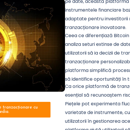
pe date, această platformă 
instrumentele financiare baza
adaptate pentru investitorii
tranzacționare inovatoare.
Ceea ce diferențiază Bitcoin
analiza seturi extinse de date
utilizatorii să ia decizii de 
tranzacționare personalizabil
platforma simplifică procesul 
să identifice oportunități în
Ca orice platformă de tranzac
esențial să recunoaștem riscu
Piețele pot experimenta fluctu
de tranzacționare cu
varietate de instrumente, cum
edia.
utilizatorii în gestionarea ac
platforma ajută utilizatorii 