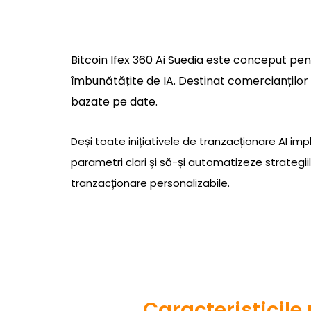
Bitcoin Ifex 360 Ai Suedia este conceput pentr
îmbunătățite de IA. Destinat comercianților l
bazate pe date.
Deși toate inițiativele de tranzacționare AI impl
parametri clari și să-și automatizeze strategiile
tranzacționare personalizabile.
Caracteristicile