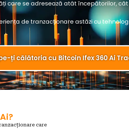
ăți care se adresează atât începătorilor, cât ș
eriența de tranzacționare astăzi cu tehnologi
e-ți călătoria cu Bitcoin Ifex 360 Ai Tr
 Ai?
tranzacționare care