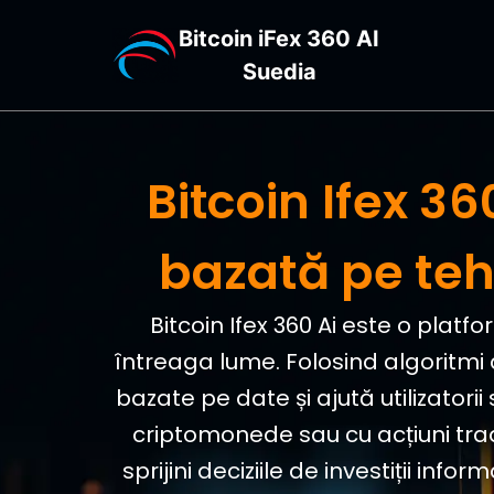
Bitcoin iFex 360 AI
Suedia
Bitcoin Ifex 3
bazată pe teh
Bitcoin Ifex 360 Ai este o plat
întreaga lume. Folosind algoritmi 
bazate pe date și ajută utilizatori
criptomonede sau cu acțiuni tradi
sprijini deciziile de investiții inf