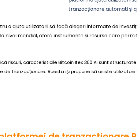
tranzacționare automati și aj
u a ajuta utilizatorii să facă alegeri informate de investiți
a nivel mondial, oferă instrumente și resurse care permit ut
ică riscuri, caracteristicile Bitcoin Ifex 360 Ai sunt structurat
 de tranzacționare. Acesta își propune să asiste utilizatorii î
 platformei de tranzacționare Bi