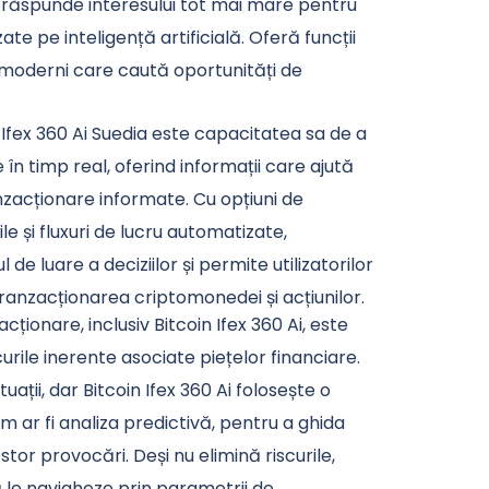
răspunde interesului tot mai mare pentru
te pe inteligență artificială. Oferă funcții
 moderni care caută oportunități de
 Ifex 360 Ai Suedia este capacitatea sa de a
 în timp real, oferind informații care ajută
tranzacționare informate. Cu opțiuni de
e și fluxuri de lucru automatizate,
de luare a deciziilor și permite utilizatorilor
 tranzacționarea criptomonedei și acțiunilor.
ționare, inclusiv Bitcoin Ifex 360 Ai, este
rile inerente asociate piețelor financiare.
ații, dar Bitcoin Ifex 360 Ai folosește o
 ar fi analiza predictivă, pentru a ghida
estor provocări. Deși nu elimină riscurile,
să le navigheze prin parametrii de