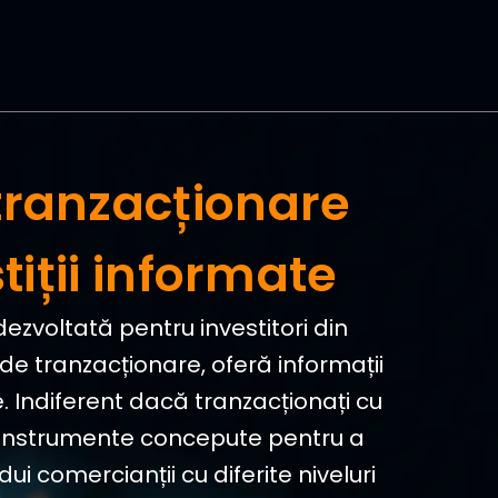
 tranzacționare
iții informate
ezvoltată pentru investitori din
de tranzacționare, oferă informații
e. Indiferent dacă tranzacționați cu
lor instrumente concepute pentru a
dui comercianții cu diferite niveluri