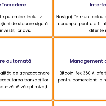
e încredere
Interfa
e puternice, inclusiv
Navigați într-un tablou 
pțiuni de stocare sigură
conceput pentru a fi intu
nvestițiilor dvs.
diferite
are automată
Management cup
alități de tranzacționare
Bitcoin Ifex 360 Ai ofe
 executarea tranzacțiilor
pentru comercianții din
ndu-vă să vă optimizați