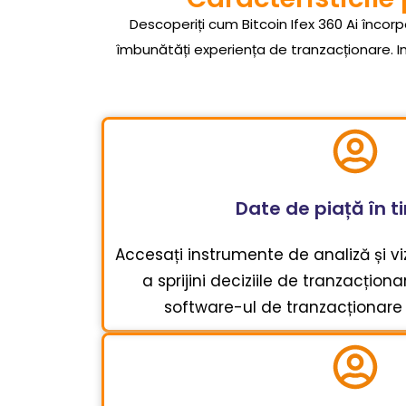
Descoperiți cum Bitcoin Ifex 360 Ai încor
îmbunătăți experiența de tranzacționare. I
Date de piață în t
Accesați instrumente de analiză și vi
a sprijini deciziile de tranzacțion
software-ul de tranzacționare B