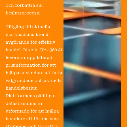
och förbättra sin
beslutsprocess.
Tillgång till aktuella
marknadsinsikter är
avgörande för effektiv
handel. Bitcoin Ifex 360 Ai
levererar uppdaterad
prisinformation för att
hjälpa användare att fatta
välgrundade och aktuella
handelsbeslut.
Plattformens pålitliga
dataströmmar är
utformade för att hjälpa
handlare att förfina sina
strategier och förbättra