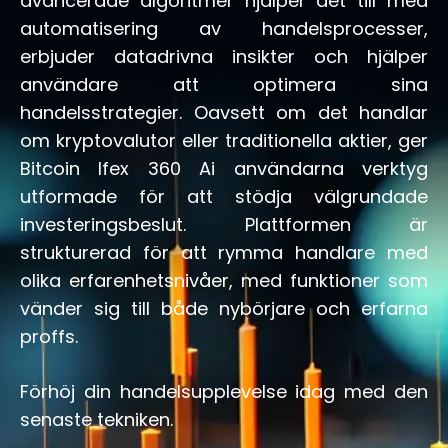
avancerade algoritmer hjälper det till med
automatisering av handelsprocesser,
erbjuder datadrivna insikter och hjälper
användare att optimera sina
handelsstrategier. Oavsett om det handlar
om kryptovalutor eller traditionella aktier, ger
Bitcoin Ifex 360 Ai användarna verktyg
utformade för att stödja välgrundade
investeringsbeslut. Plattformen är
strukturerad för att rymma handlare med
olika erfarenhetsnivåer, med funktioner som
vänder sig till både nybörjare och erfarna
proffs.
Förhöj din handelsupplevelse idag med den
senaste tekniken.