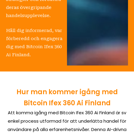
deras övergripande
handelsupplevelse.
Håll dig informerad, var
förberedd och engagera
dig med Bitcoin Ifex 360
Ai Finland.
Hur man kommer igång med
Bitcoin Ifex 360 Ai Finland
Att komma igång med Bitcoin Ifex 360 Ai Finland är sv
enkel process utformad för att underlätta handel för
användare på alla erfarenhetsnivåer. Denna AI-drivna