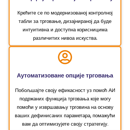
Крећите се по модернизованој контролној
табли за трговање, дизајнираној да буде
интуитивна и доступна корисницима
различитих нивоа искуства.
Аутоматизоване опције трговања
Побољшајте своју ефикасност уз помоћ АИ
подржаних функција трговања које могу
помоћи у извршавању трговина на основу
ваших дефинисаних параметара, помажући
вам да оптимизујете своју стратегију.