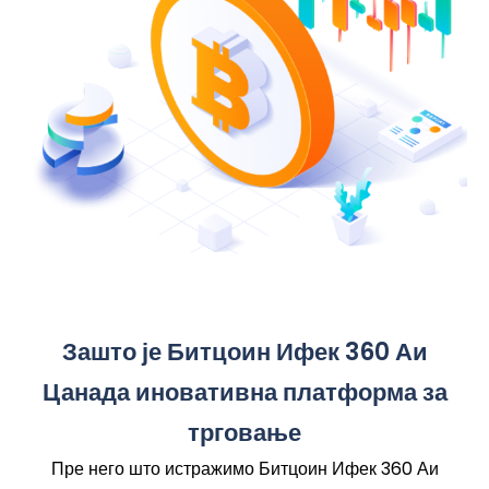
Зашто је Битцоин Ифек 360 Аи
Цанада иновативна платформа за
трговање
Пре него што истражимо Битцоин Ифек 360 Аи