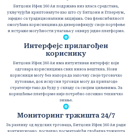
Битцоин Ифек 360 Аи подржава низ класа средстава,
укључујући криптовалуте као што су Битцоин и Етхереум,
заједно са традиционалним акцијама. Ова флексибилност
омогућава корисницима да диверзификују своје портфеље
и истраже могућности улагања у оквиру једне платформе.
Интерфејс прилагођен
кориснику
Битцоин Ифек 360 Аи има интуитиван интерфејс који
одговара корисницима свих нивоа вештина. Нови
корисници могу без напора да започну своје трговачко
путовање, док искусни трговци могу да прилагоде
стратегије тако да буду у складу са својим циљевима. За
коришћење платформе није потребно опсежно техничко
знање.
Мониторинг тржишта 24/7
За разлику од људских трговаца, Битцоин Ифек 360 Аи ради
континуирано, доследно посматрајући глобална тржишта