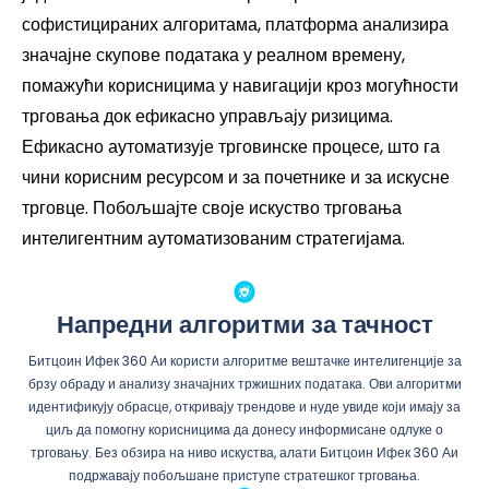
софистицираних алгоритама, платформа анализира
значајне скупове података у реалном времену,
помажући корисницима у навигацији кроз могућности
трговања док ефикасно управљају ризицима.
Ефикасно аутоматизује трговинске процесе, што га
чини корисним ресурсом и за почетнике и за искусне
трговце. Побољшајте своје искуство трговања
интелигентним аутоматизованим стратегијама.
Напредни алгоритми за тачност
Битцоин Ифек 360 Аи користи алгоритме вештачке интелигенције за
брзу обраду и анализу значајних тржишних података. Ови алгоритми
идентификују обрасце, откривају трендове и нуде увиде који имају за
циљ да помогну корисницима да донесу информисане одлуке о
трговању. Без обзира на ниво искуства, алати Битцоин Ифек 360 Аи
подржавају побољшане приступе стратешког трговања.