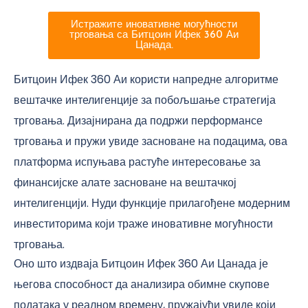
Истражите иновативне могућности
трговања са Битцоин Ифек 360 Аи
Цанада.
Битцоин Ифек 360 Аи користи напредне алгоритме
вештачке интелигенције за побољшање стратегија
трговања. Дизајнирана да подржи перформансе
трговања и пружи увиде засноване на подацима, ова
платформа испуњава растуће интересовање за
финансијске алате засноване на вештачкој
интелигенцији. Нуди функције прилагођене модерним
инвеститорима који траже иновативне могућности
трговања.
Оно што издваја Битцоин Ифек 360 Аи Цанада је
његова способност да анализира обимне скупове
података у реалном времену, пружајући увиде који