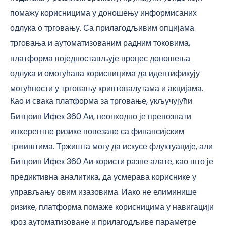
помажу корисницима у доношењу информисаних
одлука о трговању. Са прилагодљивим опцијама
трговања и аутоматизованим радним токовима,
платформа поједностављује процес доношења
одлука и омогућава корисницима да идентификују
могућности у трговању криптовалутама и акцијама.
Као и свака платформа за трговање, укључујући
Битцоин Ифек 360 Аи, неопходно је препознати
инхерентне ризике повезане са финансијским
тржиштима. Тржишта могу да искусе флуктуације, али
Битцоин Ифек 360 Аи користи разне алате, као што је
предиктивна аналитика, да усмерава кориснике у
управљању овим изазовима. Иако не елиминише
ризике, платформа помаже корисницима у навигацији
кроз аутоматизоване и прилагодљиве параметре