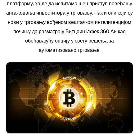
платформу, хајде да испитамо њен приступ повећању
ангажовања инвеститора у трговању. Чак и они који су
нови у трговању вођеном вештачком интелигенцијом
почињу да разматрају Битцоин Ифек 360 Аи као
обећавајућу опцију у свету решења за
аутоматизовано трговање.