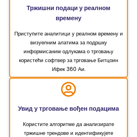
Тржишни подаци у реалном
времену
Приступите аналитици у реалном времену и
визуелним алатима за подршку
информисаним одлукама о трговању
користећи софтвер за трговање Битцоин
Ифек 360 Аи.
Увид у трговање вођен подацима
Користите алгоритме да анализирате
тржишне трендове и идентификујете