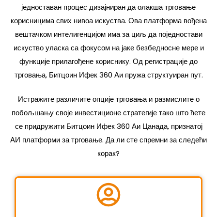
једноставан процес дизајниран да олакша трговање
корисницима свих нивоа искуства. Ова платформа вођена
вештачком интелигенцијом има за циљ да поједностави
искуство уласка са фокусом на јаке безбедносне мере и
функције прилагођене кориснику. Од регистрације до
трговања, Битцоин Ифек 360 Аи пружа структуиран пут.
Истражите различите опције трговања и размислите о
побољшању своје инвестиционе стратегије тако што ћете
се придружити Битцоин Ифек 360 Аи Цанада, признатој
АИ платформи за трговање. Да ли сте спремни за следећи
корак?