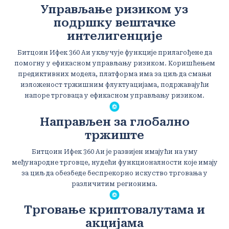
Управљање ризиком уз
подршку вештачке
интелигенције
Битцоин Ифек 360 Аи укључује функције прилагођене да
помогну у ефикасном управљању ризиком. Коришћењем
предиктивних модела, платформа има за циљ да смањи
изложеност тржишним флуктуацијама, подржавајући
напоре трговаца у ефикасном управљању ризиком.
Направљен за глобално
тржиште
Битцоин Ифек 360 Аи је развијен имајући на уму
међународне трговце, нудећи функционалности које имају
за циљ да обезбеде беспрекорно искуство трговања у
различитим регионима.
Трговање криптовалутама и
акцијама