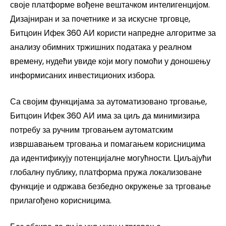
своје платформе вођене вештачком интелигенцијом.
Дизајниран и за почетнике и за искусне трговце,
Битцоин Ифек 360 АИ користи напредне алгоритме за
анализу обимних тржишних података у реалном
времену, нудећи увиде који могу помоћи у доношењу
информисаних инвестиционих избора.
Са својим функцијама за аутоматизовано трговање,
Битцоин Ифек 360 АИ има за циљ да минимизира
потребу за ручним трговањем аутоматским
извршавањем трговања и помагањем корисницима
да идентификују потенцијалне могућности. Циљајући
глобалну публику, платформа пружа локализоване
функције и одржава безбедно окружење за трговање
прилагођено корисницима.