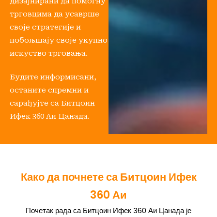
дизајнирани да помогну
трговцима да усаврше
своје стратегије и
побољшају своје укупно
искуство трговања.
Будите информисани,
останите спремни и
сарађујте са Битцоин
Ифек 360 Аи Цанада.
Како да почнете са Битцоин Ифек
360 Аи
Почетак рада са Битцоин Ифек 360 Аи Цанада је