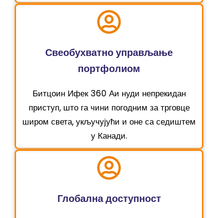
Свеобухватно управљање
портфолиом
Битцоин Ифек 360 Аи нуди непрекидан
приступ, што га чини погодним за трговце
широм света, укључујући и оне са седиштем
у Канади.
Глобална доступност