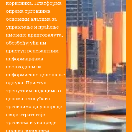
корисника. Платформа
опрема трговцима
основним алатима за
управљање и праћење
имовине криптовалута,
обезбеђујући им
приступ релевантним
информацијама
неопходним за
информисано доношење
одлука. Приступ
тренутним подацима о
ценама омогућава
трговцима да унапреде
своје стратегије
трговања и унапреде
процес доношења