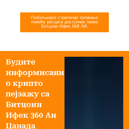
Побољшајте стратегије трговања
помоћу ресурса доступних преко
Битцоин Ифек 360 АИ.
Будите
информисани
о крипто
пејзажу са
Битцоин
Ифек 360 Аи
Цанада