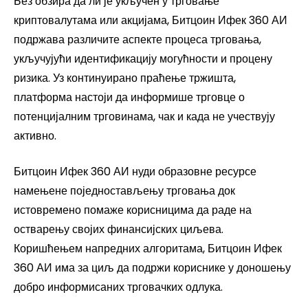
Без обзира да ли је укључен у трговање
криптовалутама или акцијама, Битцоин Ифек 360 АИ
подржава различите аспекте процеса трговања,
укључујући идентификацију могућности и процену
ризика. Уз континуирано праћење тржишта,
платформа настоји да информише трговце о
потенцијалним трговинама, чак и када не учествују
активно.
Битцоин Ифек 360 АИ нуди образовне ресурсе
намењене поједностављењу трговања док
истовремено помаже корисницима да раде на
остварењу својих финансијских циљева.
Коришћењем напредних алгоритама, Битцоин Ифек
360 АИ има за циљ да подржи кориснике у доношењу
добро информисаних трговачких одлука.