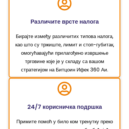
Различите врсте налога
Бирајте између различитих типова налога,
као што су тржиште, лимит и стоп-губитак,
омогућавајући прилагођено извршење
трговине које је у складу са вашом
стратегијом на Битцоин Ифек 360 Аи.
24/7 корисничка подршка
Примите помоћ у било ком тренутку преко