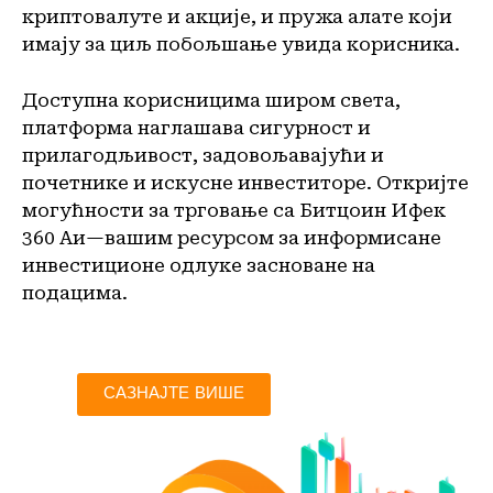
криптовалуте и акције, и пружа алате који
имају за циљ побољшање увида корисника.
Доступна корисницима широм света,
платформа наглашава сигурност и
прилагодљивост, задовољавајући и
почетнике и искусне инвеститоре. Откријте
могућности за трговање са Битцоин Ифек
360 Аи—вашим ресурсом за информисане
инвестиционе одлуке засноване на
подацима.
САЗНАЈТЕ ВИШЕ