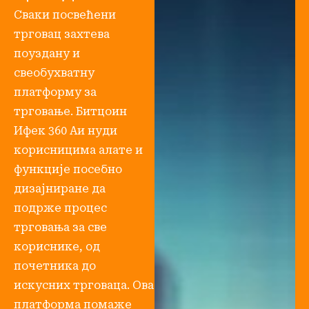
Сваки посвећени
трговац захтева
поуздану и
свеобухватну
платформу за
трговање. Битцоин
Ифек 360 Аи нуди
корисницима алате и
функције посебно
дизајниране да
подрже процес
трговања за све
кориснике, од
почетника до
искусних трговаца. Ова
платформа помаже