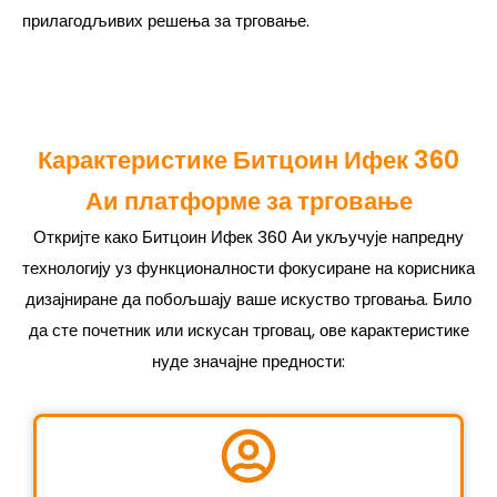
прилагодљивих решења за трговање.
Карактеристике Битцоин Ифек 360
Аи платформе за трговање
Откријте како Битцоин Ифек 360 Аи укључује напредну
технологију уз функционалности фокусиране на корисника
дизајниране да побољшају ваше искуство трговања. Било
да сте почетник или искусан трговац, ове карактеристике
нуде значајне предности: