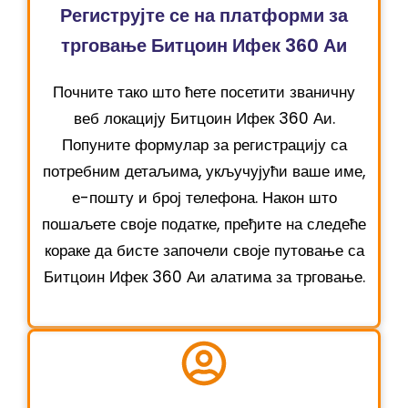
Региструјте се на платформи за
трговање Битцоин Ифек 360 Аи
Почните тако што ћете посетити званичну
веб локацију Битцоин Ифек 360 Аи.
Попуните формулар за регистрацију са
потребним детаљима, укључујући ваше име,
е-пошту и број телефона. Након што
пошаљете своје податке, пређите на следеће
кораке да бисте започели своје путовање са
Битцоин Ифек 360 Аи алатима за трговање.