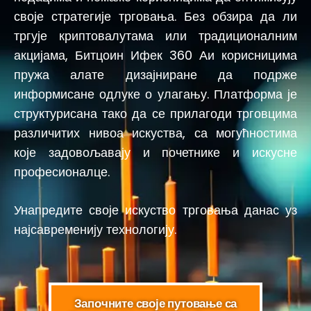
своје стратегије трговања. Без обзира да ли
тргује криптовалутама или традиционалним
акцијама, Битцоин Ифек 360 Аи корисницима
пружа алате дизајниране да подрже
информисане одлуке о улагању. Платформа је
структурисана тако да се прилагоди трговцима
различитих нивоа искуства, са могућностима
које задовољавају и почетнике и искусне
професионалце.
Унапредите своје искуство трговања данас уз
најсавременију технологију.
Започните своје путовање са