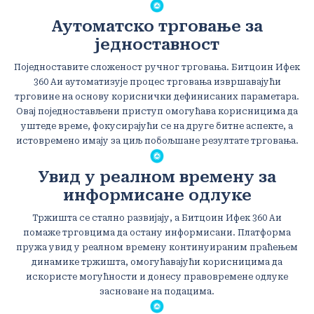
Аутоматско трговање за
једноставност
Поједноставите сложеност ручног трговања. Битцоин Ифек
360 Аи аутоматизује процес трговања извршавајући
трговине на основу кориснички дефинисаних параметара.
Овај поједностављени приступ омогућава корисницима да
уштеде време, фокусирајући се на друге битне аспекте, а
истовремено имају за циљ побољшане резултате трговања.
Увид у реалном времену за
информисане одлуке
Тржишта се стално развијају, а Битцоин Ифек 360 Аи
помаже трговцима да остану информисани. Платформа
пружа увид у реалном времену континуираним праћењем
динамике тржишта, омогућавајући корисницима да
искористе могућности и донесу правовремене одлуке
засноване на подацима.