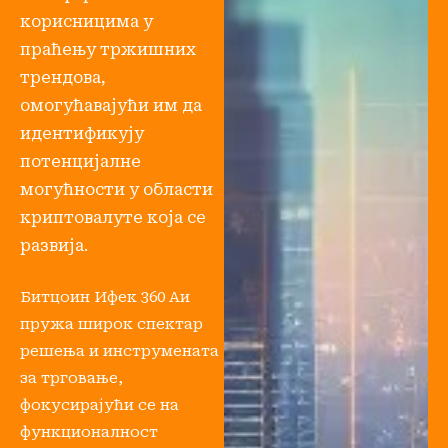
корисницима у
праћењу тржишних
трендова,
омогућавајући им да
идентификују
потенцијалне
могућности у области
криптовалуте која се
развија.
Битцоин Ифек 360 Аи
пружа широк спектар
решења и инструмената
за трговање,
фокусирајући се на
функционалност