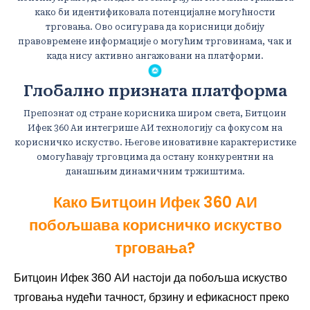
како би идентификовала потенцијалне могућности
трговања. Ово осигурава да корисници добију
правовремене информације о могућим трговинама, чак и
када нису активно ангажовани на платформи.
Глобално призната платформа
Препознат од стране корисника широм света, Битцоин
Ифек 360 Аи интегрише АИ технологију са фокусом на
корисничко искуство. Његове иновативне карактеристике
омогућавају трговцима да остану конкурентни на
данашњим динамичним тржиштима.
Како Битцоин Ифек 360 АИ
побољшава корисничко искуство
трговања?
Битцоин Ифек 360 АИ настоји да побољша искуство
трговања нудећи тачност, брзину и ефикасност преко