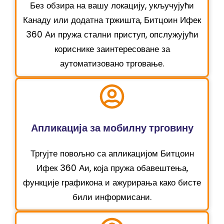
Без обзира на вашу локацију, укључујући
Канаду или додатна тржишта, Битцоин Ифек
360 Аи пружа стални приступ, опслужујући
кориснике заинтересоване за
аутоматизовано трговање.
Апликација за мобилну трговину
Тргујте повољно са апликацијом Битцоин
Ифек 360 Аи, која пружа обавештења,
функције графикона и ажурирања како бисте
били информисани.