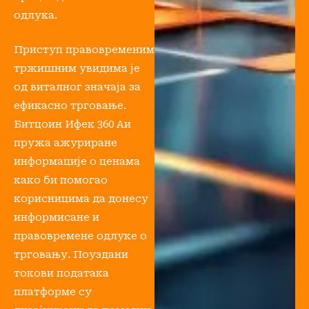
одлука.
Приступ правовременим
тржишним увидима је
од виталног значаја за
ефикасно трговање.
Битцоин Ифек 360 Аи
пружа ажуриране
информације о ценама
како би помогао
корисницима да донесу
информисане и
правовремене одлуке о
трговању. Поуздани
токови података
платформе су