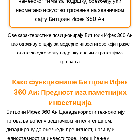
наменског тима за подршку, обезбеђујући
неометано искуство трговања на званичном
сајту Битцоин Ифек 360 Аи.
Ове карактеристике позиционирају Битцоин Ифек 360 Аи
као одрживу опцију за модерне инвеститоре који траже
алате за одговорну подршку својим стратегијама
трговања.
Како функционише Битцоин Ифек
360 Аи: Предност иза паметнијих
инвестиција
Битцоин Ифек 360 Аи Цанада користи технологију
трговања вођену вештачком интелигенцијом,
дизајнирану да обезбеди прецизност, брзину и
једноставност за инвеститоре. Коришћењем