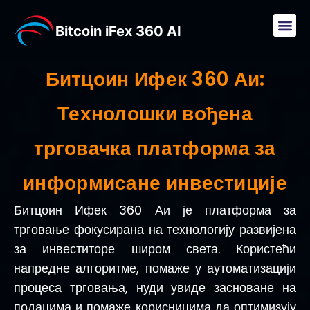
Bitcoin iFex 360 AI
Битцоин Ифек 360 Аи:
Технолошки вођена
трговачка платформа за
информисане инвестиције
Битцоин Ифек 360 Аи је платформа за
трговање фокусирана на технологију развијена
за инвеститоре широм света. Користећи
напредне алгоритме, помаже у аутоматизацији
процеса трговања, нуди увиде засноване на
подацима и помаже корисницима да оптимизују