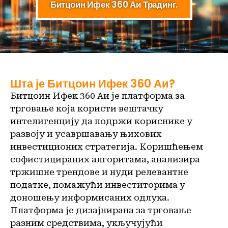
Битцоин Ифек 360 Аи Традинг.
Шта је Битцоин Ифек 360 Аи?
Битцоин Ифек 360 Аи је платформа за
трговање која користи вештачку
интелигенцију да подржи кориснике у
развоју и усавршавању њихових
инвестиционих стратегија. Коришћењем
софистицираних алгоритама, анализира
тржишне трендове и нуди релевантне
податке, помажући инвеститорима у
доношењу информисаних одлука.
Платформа је дизајнирана за трговање
разним средствима, укључујући