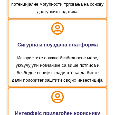
потенцијалне могућности трговања на основу
доступних података.
Сигурна и поуздана платформа
Искористите снажне безбедносне мере,
укључујући новчанике са више потписа и
безбедне опције складиштења да бисте
дали приоритет заштити својих инвестиција.
Интерфејс прилагођен кориснику