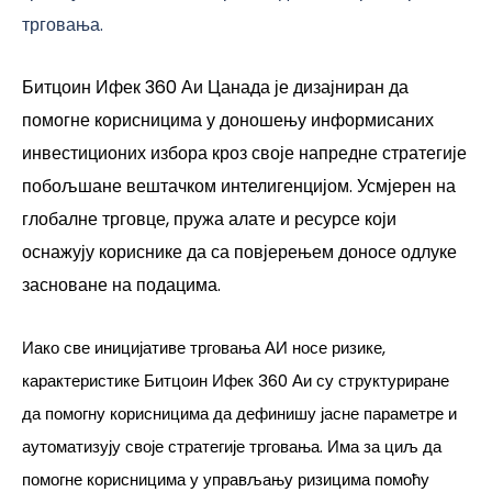
трговања.
Битцоин Ифек 360 Аи Цанада је дизајниран да
помогне корисницима у доношењу информисаних
инвестиционих избора кроз своје напредне стратегије
побољшане вештачком интелигенцијом. Усмјерен на
глобалне трговце, пружа алате и ресурсе који
оснажују кориснике да са повјерењем доносе одлуке
засноване на подацима.
Иако све иницијативе трговања АИ носе ризике,
карактеристике Битцоин Ифек 360 Аи су структуриране
да помогну корисницима да дефинишу јасне параметре и
аутоматизују своје стратегије трговања. Има за циљ да
помогне корисницима у управљању ризицима помоћу