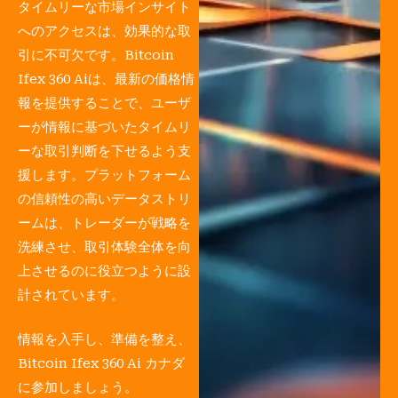
タイムリーな市場インサイト
へのアクセスは、効果的な取
引に不可欠です。Bitcoin
Ifex 360 Aiは、最新の価格情
報を提供することで、ユーザ
ーが情報に基づいたタイムリ
ーな取引判断を下せるよう支
援します。プラットフォーム
の信頼性の高いデータストリ
ームは、トレーダーが戦略を
洗練させ、取引体験全体を向
上させるのに役立つように設
計されています。
情報を入手し、準備を整え、
Bitcoin Ifex 360 Ai カナダ
に参加しましょう。