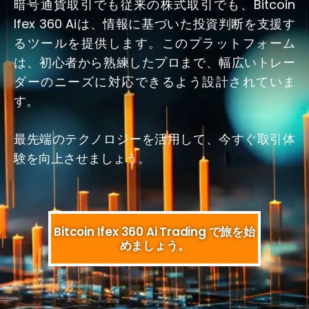
暗号通貨取引でも従来の株式取引でも、Bitcoin
Ifex 360 Aiは、情報に基づいた投資判断を支援す
るツールを提供します。このプラットフォーム
は、初心者から熟練したプロまで、幅広いトレー
ダーのニーズに対応できるよう設計されていま
す。
最先端のテクノロジーを活用して、今すぐ取引体
験を向上させましょう。
Bitcoin Ifex 360 Ai Trading で旅を始
めましょう。