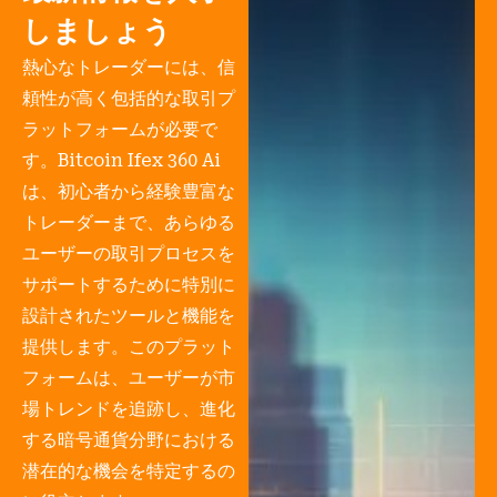
しましょう
熱心なトレーダーには、信
頼性が高く包括的な取引プ
ラットフォームが必要で
す。Bitcoin Ifex 360 Ai
は、初心者から経験豊富な
トレーダーまで、あらゆる
ユーザーの取引プロセスを
サポートするために特別に
設計されたツールと機能を
提供します。このプラット
フォームは、ユーザーが市
場トレンドを追跡し、進化
する暗号通貨分野における
潜在的な機会を特定するの