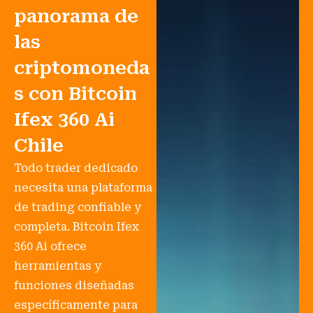
panorama de
las
criptomoneda
s con Bitcoin
Ifex 360 Ai
Chile
Todo trader dedicado
necesita una plataforma
de trading confiable y
completa. Bitcoin Ifex
360 Ai ofrece
herramientas y
funciones diseñadas
específicamente para