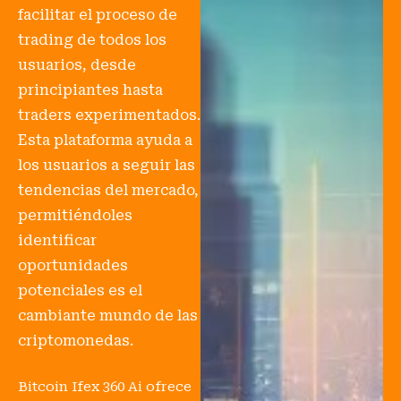
facilitar el proceso de
trading de todos los
usuarios, desde
principiantes hasta
traders experimentados.
Esta plataforma ayuda a
los usuarios a seguir las
tendencias del mercado,
permitiéndoles
identificar
oportunidades
potenciales es el
cambiante mundo de las
criptomonedas.
Bitcoin Ifex 360 Ai ofrece