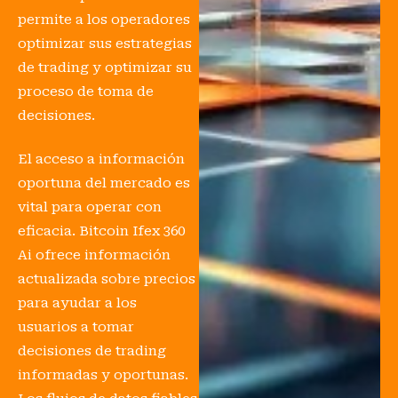
permite a los operadores
optimizar sus estrategias
de trading y optimizar su
proceso de toma de
decisiones.
El acceso a información
oportuna del mercado es
vital para operar con
eficacia. Bitcoin Ifex 360
Ai ofrece información
actualizada sobre precios
para ayudar a los
usuarios a tomar
decisiones de trading
informadas y oportunas.