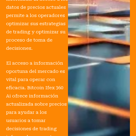
datos de precios actuales
permite a los operadores
optimizar sus estrategias
de trading y optimizar su
proceso de toma de
decisiones.
El acceso a información
oportuna del mercado es
vital para operar con
eficacia. Bitcoin Ifex 360
Ai ofrece información
actualizada sobre precios
para ayudar a los
usuarios a tomar
decisiones de trading