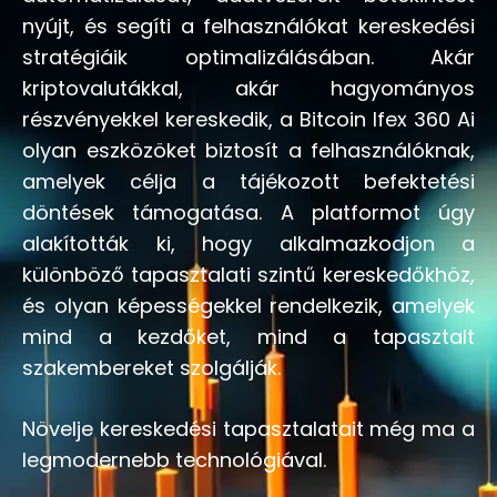
nyújt, és segíti a felhasználókat kereskedési
stratégiáik optimalizálásában. Akár
kriptovalutákkal, akár hagyományos
részvényekkel kereskedik, a Bitcoin Ifex 360 Ai
olyan eszközöket biztosít a felhasználóknak,
amelyek célja a tájékozott befektetési
döntések támogatása. A platformot úgy
alakították ki, hogy alkalmazkodjon a
különböző tapasztalati szintű kereskedőkhöz,
és olyan képességekkel rendelkezik, amelyek
mind a kezdőket, mind a tapasztalt
szakembereket szolgálják.
Növelje kereskedési tapasztalatait még ma a
legmodernebb technológiával.