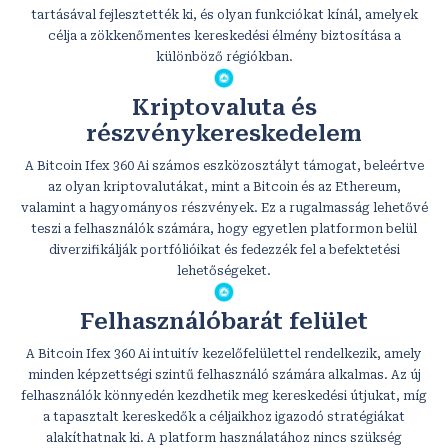
tartásával fejlesztették ki, és olyan funkciókat kínál, amelyek
célja a zökkenőmentes kereskedési élmény biztosítása a
különböző régiókban.
Kriptovaluta és
részvénykereskedelem
A Bitcoin Ifex 360 Ai számos eszközosztályt támogat, beleértve
az olyan kriptovalutákat, mint a Bitcoin és az Ethereum,
valamint a hagyományos részvények. Ez a rugalmasság lehetővé
teszi a felhasználók számára, hogy egyetlen platformon belül
diverzifikálják portfólióikat és fedezzék fel a befektetési
lehetőségeket.
Felhasználóbarát felület
A Bitcoin Ifex 360 Ai intuitív kezelőfelülettel rendelkezik, amely
minden képzettségi szintű felhasználó számára alkalmas. Az új
felhasználók könnyedén kezdhetik meg kereskedési útjukat, míg
a tapasztalt kereskedők a céljaikhoz igazodó stratégiákat
alakíthatnak ki. A platform használatához nincs szükség