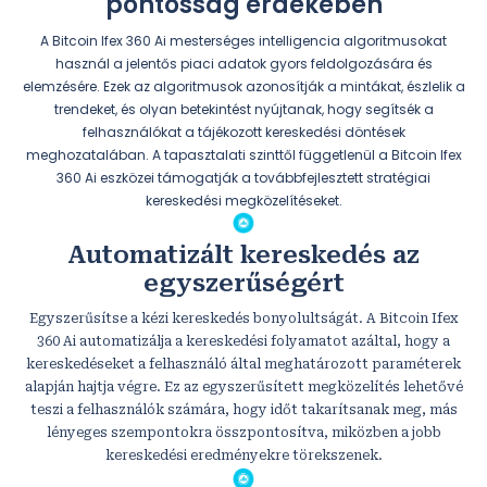
pontosság érdekében
A Bitcoin Ifex 360 Ai mesterséges intelligencia algoritmusokat
használ a jelentős piaci adatok gyors feldolgozására és
elemzésére. Ezek az algoritmusok azonosítják a mintákat, észlelik a
trendeket, és olyan betekintést nyújtanak, hogy segítsék a
felhasználókat a tájékozott kereskedési döntések
meghozatalában. A tapasztalati szinttől függetlenül a Bitcoin Ifex
360 Ai eszközei támogatják a továbbfejlesztett stratégiai
kereskedési megközelítéseket.
Automatizált kereskedés az
egyszerűségért
Egyszerűsítse a kézi kereskedés bonyolultságát. A Bitcoin Ifex
360 Ai automatizálja a kereskedési folyamatot azáltal, hogy a
kereskedéseket a felhasználó által meghatározott paraméterek
alapján hajtja végre. Ez az egyszerűsített megközelítés lehetővé
teszi a felhasználók számára, hogy időt takarítsanak meg, más
lényeges szempontokra összpontosítva, miközben a jobb
kereskedési eredményekre törekszenek.