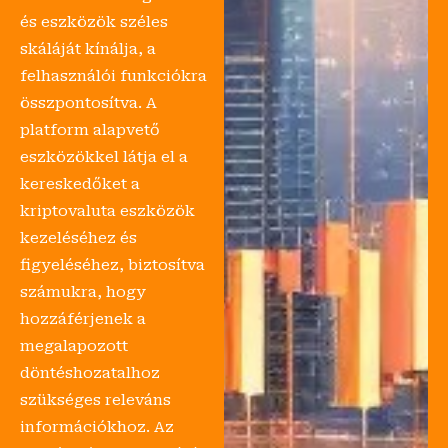
és eszközök széles
skáláját kínálja, a
felhasználói funkciókra
összpontosítva. A
platform alapvető
eszközökkel látja el a
kereskedőket a
kriptovaluta eszközök
kezeléséhez és
figyeléséhez, biztosítva
számukra, hogy
hozzáférjenek a
megalapozott
döntéshozatalhoz
szükséges releváns
információkhoz. Az