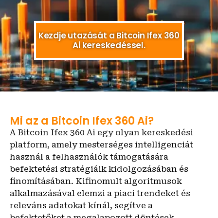
Kezdje utazását a Bitcoin Ifex 360
Ai kereskedéssel.
Mi az a Bitcoin Ifex 360 Ai?
A Bitcoin Ifex 360 Ai egy olyan kereskedési
platform, amely mesterséges intelligenciát
használ a felhasználók támogatására
befektetési stratégiáik kidolgozásában és
finomításában. Kifinomult algoritmusok
alkalmazásával elemzi a piaci trendeket és
releváns adatokat kínál, segítve a
befektetőket a megalapozott döntések