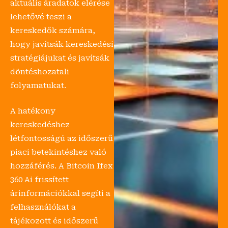
aktuális áradatok elérése
lehetővé teszi a
kereskedők számára,
hogy javítsák kereskedési
stratégiájukat és javítsák
döntéshozatali
folyamatukat.
A hatékony
kereskedéshez
létfontosságú az időszerű
piaci betekintéshez való
hozzáférés. A Bitcoin Ifex
360 Ai frissített
árinformációkkal segíti a
felhasználókat a
tájékozott és időszerű