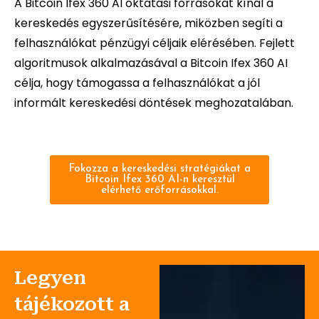
A Bitcoin Ifex 360 AI oktatási forrásokat kínál a
kereskedés egyszerűsítésére, miközben segíti a
felhasználókat pénzügyi céljaik elérésében. Fejlett
algoritmusok alkalmazásával a Bitcoin Ifex 360 AI
célja, hogy támogassa a felhasználókat a jól
informált kereskedési döntések meghozatalában.
Fokozza a kereskedési stratégiákat a
Bitcoin Ifex 360 AI-n keresztül
elérhető erőforrásokkal.
Legyen
tájékozott a