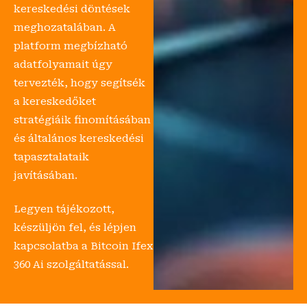
kereskedési döntések
meghozatalában. A
platform megbízható
adatfolyamait úgy
tervezték, hogy segítsék
a kereskedőket
stratégiáik finomításában
és általános kereskedési
tapasztalataik
javításában.
Legyen tájékozott,
készüljön fel, és lépjen
kapcsolatba a Bitcoin Ifex
360 Ai szolgáltatással.