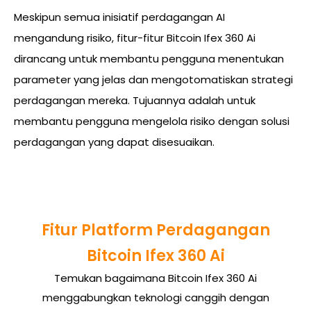
Meskipun semua inisiatif perdagangan AI
mengandung risiko, fitur-fitur Bitcoin Ifex 360 Ai
dirancang untuk membantu pengguna menentukan
parameter yang jelas dan mengotomatiskan strategi
perdagangan mereka. Tujuannya adalah untuk
membantu pengguna mengelola risiko dengan solusi
perdagangan yang dapat disesuaikan.
Fitur Platform Perdagangan
Bitcoin Ifex 360 Ai
Temukan bagaimana Bitcoin Ifex 360 Ai
menggabungkan teknologi canggih dengan