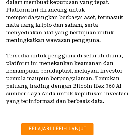
dalam membuat keputusan yang tepat.
Platform ini dirancang untuk
memperdagangkan berbagai aset, termasuk
mata uang kripto dan saham, serta
menyediakan alat yang bertujuan untuk
meningkatkan wawasan pengguna.
Tersedia untuk pengguna di seluruh dunia,
platform ini menekankan keamanan dan
kemampuan beradaptasi, melayani investor
pemula maupun berpengalaman. Temukan
peluang trading dengan Bitcoin Ifex 360 Ai—
sumber daya Anda untuk keputusan investasi
yang terinformasi dan berbasis data.
PELAJARI LEBIH LANJUT