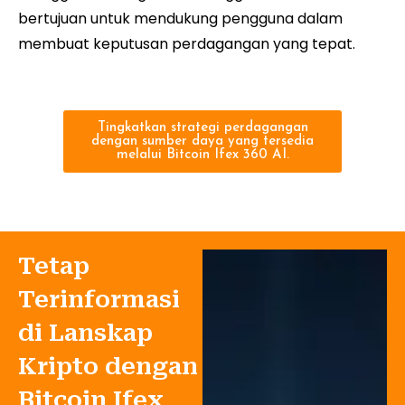
bertujuan untuk mendukung pengguna dalam
membuat keputusan perdagangan yang tepat.
Tingkatkan strategi perdagangan
dengan sumber daya yang tersedia
melalui Bitcoin Ifex 360 AI.
Tetap
Terinformasi
di Lanskap
Kripto dengan
Bitcoin Ifex