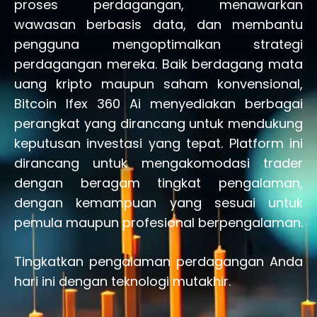
proses perdagangan, menawarkan
wawasan berbasis data, dan membantu
pengguna mengoptimalkan strategi
perdagangan mereka. Baik berdagang mata
uang kripto maupun saham konvensional,
Bitcoin Ifex 360 Ai menyediakan berbagai
perangkat yang dirancang untuk mendukung
keputusan investasi yang tepat. Platform ini
dirancang untuk mengakomodasi trader
dengan beragam tingkat pengalaman,
dengan kemampuan yang sesuai untuk
pemula maupun profesional berpengalaman.
Tingkatkan pengalaman perdagangan Anda
hari ini dengan teknologi mutakhir.