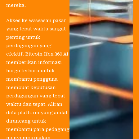
mereka.
Akses ke wawasan pasar
yang tepat waktu sangat
penting untuk
perdagangan yang
efektif. Bitcoin Ifex 360 Ai
memberikan informasi
harga terbaru untuk
membantu pengguna
membuat keputusan
perdagangan yang tepat
waktu dan tepat. Aliran
data platform yang andal
dirancang untuk
membantu para pedagang
menyempurnakan