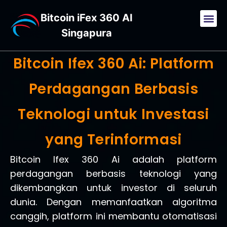
Bitcoin iFex 360 AI
Singapura
Bitcoin Ifex 360 Ai: Platform
Perdagangan Berbasis
Teknologi untuk Investasi
yang Terinformasi
Bitcoin Ifex 360 Ai adalah platform
perdagangan berbasis teknologi yang
dikembangkan untuk investor di seluruh
dunia. Dengan memanfaatkan algoritma
canggih, platform ini membantu otomatisasi