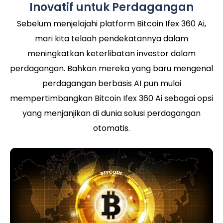
Inovatif untuk Perdagangan
Sebelum menjelajahi platform Bitcoin Ifex 360 Ai,
mari kita telaah pendekatannya dalam
meningkatkan keterlibatan investor dalam
perdagangan. Bahkan mereka yang baru mengenal
perdagangan berbasis AI pun mulai
mempertimbangkan Bitcoin Ifex 360 Ai sebagai opsi
yang menjanjikan di dunia solusi perdagangan
otomatis.