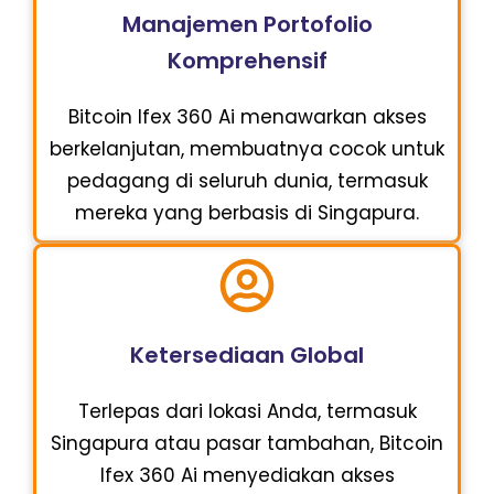
Manajemen Portofolio
Komprehensif
Bitcoin Ifex 360 Ai menawarkan akses
berkelanjutan, membuatnya cocok untuk
pedagang di seluruh dunia, termasuk
mereka yang berbasis di Singapura.
Ketersediaan Global
Terlepas dari lokasi Anda, termasuk
Singapura atau pasar tambahan, Bitcoin
Ifex 360 Ai menyediakan akses