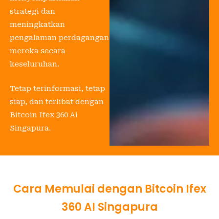
strategi dan
meningkatkan
pengalaman perdagangan
mereka secara
keseluruhan.
Tetap terinformasi, tetap
siap, dan terlibat dengan
Bitcoin Ifex 360 Ai
Singapura.
Cara Memulai dengan Bitcoin Ifex
360 AI Singapura