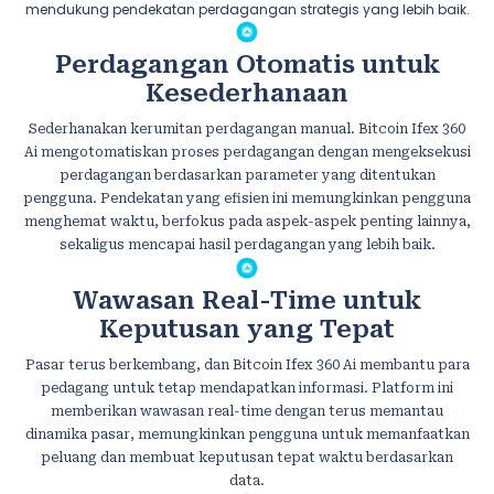
mendukung pendekatan perdagangan strategis yang lebih baik.
Perdagangan Otomatis untuk
Kesederhanaan
Sederhanakan kerumitan perdagangan manual. Bitcoin Ifex 360
Ai mengotomatiskan proses perdagangan dengan mengeksekusi
perdagangan berdasarkan parameter yang ditentukan
pengguna. Pendekatan yang efisien ini memungkinkan pengguna
menghemat waktu, berfokus pada aspek-aspek penting lainnya,
sekaligus mencapai hasil perdagangan yang lebih baik.
Wawasan Real-Time untuk
Keputusan yang Tepat
Pasar terus berkembang, dan Bitcoin Ifex 360 Ai membantu para
pedagang untuk tetap mendapatkan informasi. Platform ini
memberikan wawasan real-time dengan terus memantau
dinamika pasar, memungkinkan pengguna untuk memanfaatkan
peluang dan membuat keputusan tepat waktu berdasarkan
data.