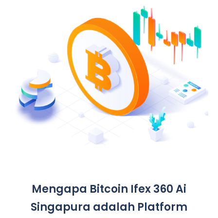
Mengapa Bitcoin Ifex 360 Ai
Singapura adalah Platform