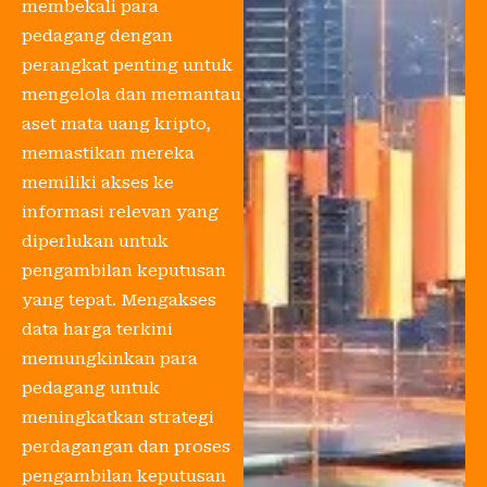
membekali para
pedagang dengan
perangkat penting untuk
mengelola dan memantau
aset mata uang kripto,
memastikan mereka
memiliki akses ke
informasi relevan yang
diperlukan untuk
pengambilan keputusan
yang tepat. Mengakses
data harga terkini
memungkinkan para
pedagang untuk
meningkatkan strategi
perdagangan dan proses
pengambilan keputusan