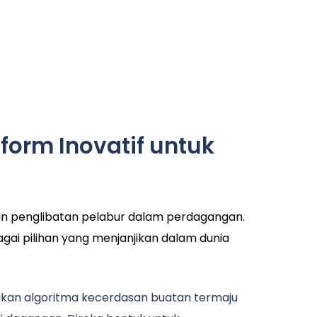
tform Inovatif untuk
kan penglibatan pelabur dalam perdagangan.
ai pilihan yang menjanjikan dalam dunia
nakan algoritma kecerdasan buatan termaju