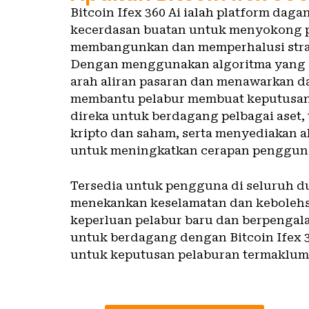
Bitcoin Ifex 360 Ai ialah platform d
kecerdasan buatan untuk menyokong
membangunkan dan memperhalusi strat
Dengan menggunakan algoritma yang c
arah aliran pasaran dan menawarkan da
membantu pelabur membuat keputusan 
direka untuk berdagang pelbagai aset
kripto dan saham, serta menyediakan a
untuk meningkatkan cerapan penggun
Tersedia untuk pengguna di seluruh du
menekankan keselamatan dan keboleh
keperluan pelabur baru dan berpengal
untuk berdagang dengan Bitcoin Ifex
untuk keputusan pelaburan termaklum 