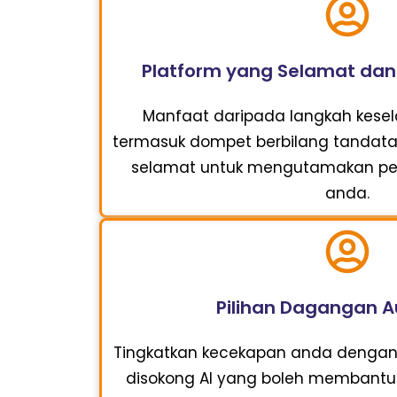
Platform yang Selamat dan 
Manfaat daripada langkah kese
termasuk dompet berbilang tandata
selamat untuk mengutamakan per
anda.
Pilihan Dagangan 
Tingkatkan kecekapan anda dengan
disokong AI yang boleh membant