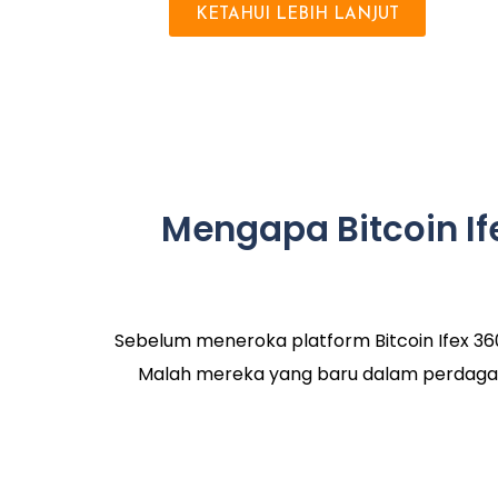
KETAHUI LEBIH LANJUT
Mengapa Bitcoin Ife
Sebelum meneroka platform Bitcoin Ifex 36
Malah mereka yang baru dalam perdagang