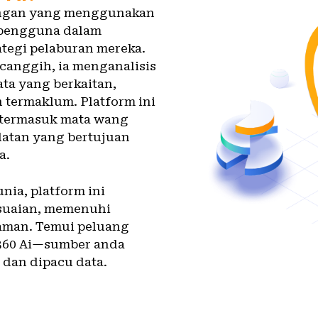
agangan yang menggunakan
 pengguna dalam
egi pelaburan mereka.
anggih, ia menganalisis
ta yang berkaitan,
termaklum. Platform ini
, termasuk mata wang
latan yang bertujuan
a.
nia, platform ini
suaian, memenuhi
aman. Temui peluang
 360 Ai—sumber anda
dan dipacu data.