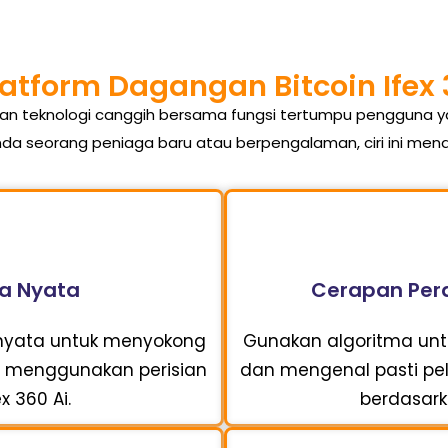
Platform Dagangan Bitcoin Ifex 
gkan teknologi canggih bersama fungsi tertumpu pengguna 
 seorang peniaga baru atau berpengalaman, ciri ini mena
a Nyata
Cerapan Per
a nyata untuk menyokong
Gunakan algoritma untu
 menggunakan perisian
dan mengenal pasti pe
x 360 Ai.
berdasark