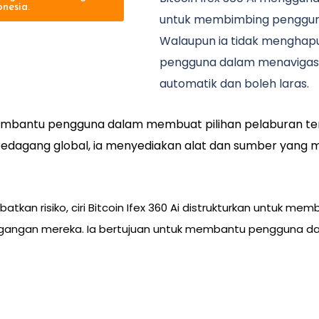
onesia.
untuk membimbing pengguna
Walaupun ia tidak menghapu
pengguna dalam menavigas
automatik dan boleh laras.
k membantu pengguna dalam membuat pilihan pelaburan ter
a pedagang global, ia menyediakan alat dan sumber ya
atkan risiko, ciri Bitcoin Ifex 360 Ai distrukturkan untuk
gangan mereka. Ia bertujuan untuk membantu pengguna da