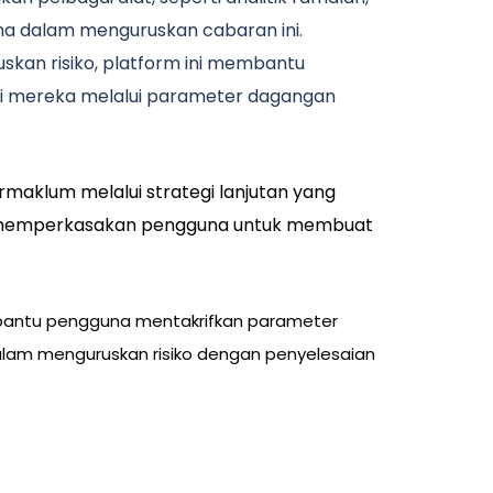
 dalam menguruskan cabaran ini.
skan risiko, platform ini membantu
i mereka melalui parameter dagangan
maklum melalui strategi lanjutan yang
ng memperkasakan pengguna untuk membuat
 membantu pengguna mentakrifkan parameter
lam menguruskan risiko dengan penyelesaian