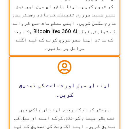
کر شروع کریں۔ اپنا نام، ای میل اور فون
نمبر سمیت ضروری تفصیلات کے ساتھ رجسٹریشن
فارم مکمل کریں۔ اپنی معلومات جمع کروانے
کے بعد، Bitcoin Ifex 360 Ai کے تجارتی ٹولز
کے ساتھ اپنا سفر شروع کرنے کے لیے اگلے
مراحل پر جائیں۔
اپنے ای میل اور شناخت کی تصدیق
کریں۔
رجسٹر کرنے کے بعد، اپنے ان باکس میں
تصدیقی پیغام کو تلاش کرکے اپنے ای میل کی
تصدیق کریں۔ اپنے اکاؤنٹ کی تصدیق کے لیے