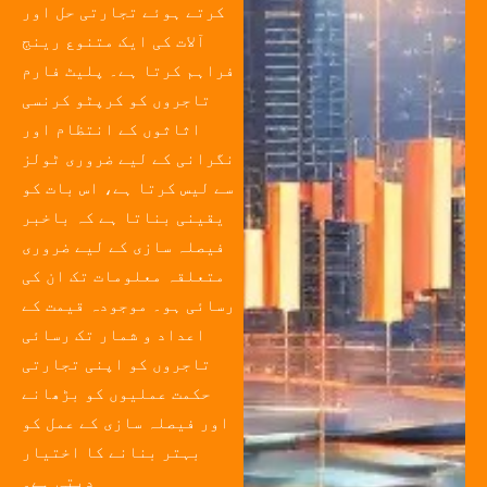
کرتے ہوئے تجارتی حل اور
آلات کی ایک متنوع رینج
فراہم کرتا ہے۔ پلیٹ فارم
تاجروں کو کرپٹو کرنسی
اثاثوں کے انتظام اور
نگرانی کے لیے ضروری ٹولز
سے لیس کرتا ہے، اس بات کو
یقینی بناتا ہے کہ باخبر
فیصلہ سازی کے لیے ضروری
متعلقہ معلومات تک ان کی
رسائی ہو۔ موجودہ قیمت کے
اعداد و شمار تک رسائی
تاجروں کو اپنی تجارتی
حکمت عملیوں کو بڑھانے
اور فیصلہ سازی کے عمل کو
بہتر بنانے کا اختیار
دیتی ہے۔