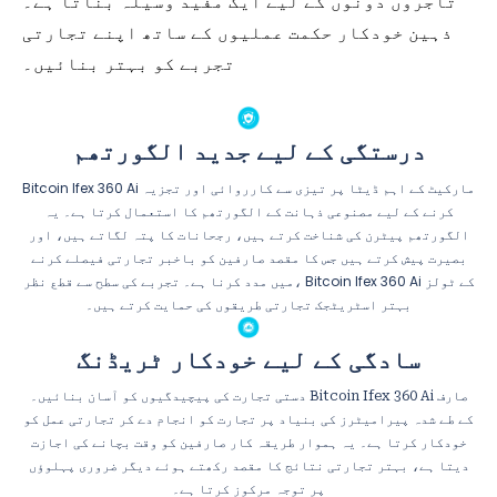
تاجروں دونوں کے لیے ایک مفید وسیلہ بناتا ہے۔
ذہین خودکار حکمت عملیوں کے ساتھ اپنے تجارتی
تجربے کو بہتر بنائیں۔
درستگی کے لیے جدید الگورتھم
Bitcoin Ifex 360 Ai مارکیٹ کے اہم ڈیٹا پر تیزی سے کارروائی اور تجزیہ
کرنے کے لیے مصنوعی ذہانت کے الگورتھم کا استعمال کرتا ہے۔ یہ
الگورتھم پیٹرن کی شناخت کرتے ہیں، رجحانات کا پتہ لگاتے ہیں، اور
بصیرت پیش کرتے ہیں جس کا مقصد صارفین کو باخبر تجارتی فیصلے کرنے
میں مدد کرنا ہے۔ تجربے کی سطح سے قطع نظر، Bitcoin Ifex 360 Ai کے ٹولز
بہتر اسٹریٹجک تجارتی طریقوں کی حمایت کرتے ہیں۔
سادگی کے لیے خودکار ٹریڈنگ
دستی تجارت کی پیچیدگیوں کو آسان بنائیں۔ Bitcoin Ifex 360 Ai صارف
کے طے شدہ پیرامیٹرز کی بنیاد پر تجارت کو انجام دے کر تجارتی عمل کو
خودکار کرتا ہے۔ یہ ہموار طریقہ کار صارفین کو وقت بچانے کی اجازت
دیتا ہے، بہتر تجارتی نتائج کا مقصد رکھتے ہوئے دیگر ضروری پہلوؤں
پر توجہ مرکوز کرتا ہے۔