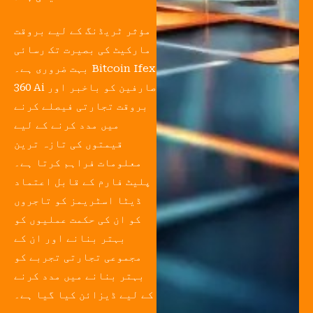
مؤثر ٹریڈنگ کے لیے بروقت
مارکیٹ کی بصیرت تک رسائی
بہت ضروری ہے۔ Bitcoin Ifex
360 Ai صارفین کو باخبر اور
بروقت تجارتی فیصلے کرنے
میں مدد کرنے کے لیے
قیمتوں کی تازہ ترین
معلومات فراہم کرتا ہے۔
پلیٹ فارم کے قابل اعتماد
ڈیٹا اسٹریمز کو تاجروں
کو ان کی حکمت عملیوں کو
بہتر بنانے اور ان کے
مجموعی تجارتی تجربے کو
بہتر بنانے میں مدد کرنے
کے لیے ڈیزائن کیا گیا ہے۔