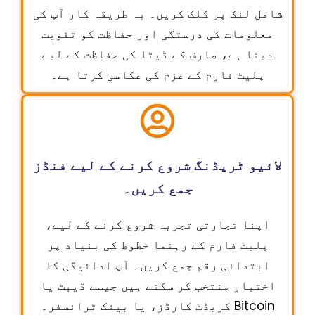
شامل لنک پر کلک کریں۔ یہ طریقہ کار آپ کی
معلومات کی درستگی اور حفاظت کو تقویت
دیتا ہے، صارف کے ڈیٹا کی حفاظت کے لیے
پلیٹ فارم کے عزم کی عکاسی کرتا ہے۔
لائیو ٹریڈنگ شروع کرنے کے لیے فنڈز
جمع کریں۔
اپنا تجارتی تجربہ شروع کرنے کے لیے،
پلیٹ فارم کے رہنما خطوط کی بنیاد پر
ابتدائی رقم جمع کریں۔ آپ ادائیگی کا
اختیار منتخب کر سکتے ہیں جیسے ڈیبٹ یا
کریڈٹ کارڈز، یا بینک ٹرانسفر۔ Bitcoin