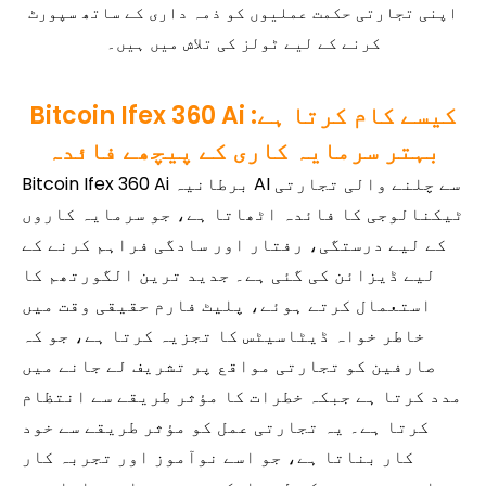
اپنی تجارتی حکمت عملیوں کو ذمہ داری کے ساتھ سپورٹ
کرنے کے لیے ٹولز کی تلاش میں ہیں۔
Bitcoin Ifex 360 Ai کیسے کام کرتا ہے:
بہتر سرمایہ کاری کے پیچھے فائدہ
Bitcoin Ifex 360 Ai برطانیہ AI سے چلنے والی تجارتی
ٹیکنالوجی کا فائدہ اٹھاتا ہے، جو سرمایہ کاروں
کے لیے درستگی، رفتار اور سادگی فراہم کرنے کے
لیے ڈیزائن کی گئی ہے۔ جدید ترین الگورتھم کا
استعمال کرتے ہوئے، پلیٹ فارم حقیقی وقت میں
خاطر خواہ ڈیٹاسیٹس کا تجزیہ کرتا ہے، جو کہ
صارفین کو تجارتی مواقع پر تشریف لے جانے میں
مدد کرتا ہے جبکہ خطرات کا مؤثر طریقے سے انتظام
کرتا ہے۔ یہ تجارتی عمل کو مؤثر طریقے سے خود
کار بناتا ہے، جو اسے نوآموز اور تجربہ کار