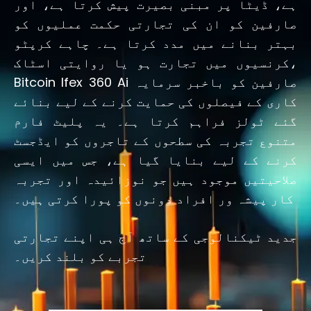
ہے، ڈیٹا پر مبنی بصیرت پیش کرتا ہے، اور
صارفین کو ان کی تجارتی حکمت عملیوں کو
بہتر بنانے میں مدد کرتا ہے۔ چاہے کرپٹو
کرنسیوں میں تجارت ہو یا روایتی اسٹاک،
Bitcoin Ifex 360 Ai صارفین کو باخبر سرمایہ
کاری کے فیصلوں کی حمایت کرنے کے لیے بنائے
گئے ٹولز فراہم کرتا ہے۔ یہ پلیٹ فارم
متنوع تجربہ کی سطحوں کے تاجروں کو ایڈجسٹ
کرنے کے لیے بنایا گیا ہے، جس میں ایسی
صلاحیتیں موجود ہیں جو نوزائیدہ اور تجربہ
کار پیشہ ور افراد دونوں کو پورا کرتی ہیں۔
جدید ٹیکنالوجی کے ساتھ آج ہی اپنے تجارتی
تجربے کو بلند کریں۔