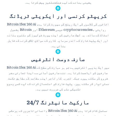
یقینی بنانے کے لیے فنکشنلٹیز پیش کرتا ہے۔
کریپٹو کرنسی اور ایکویٹی ٹریڈنگ
Bitcoin Ifex 360 Ai اثاثوں کی کلاسوں کی ایک رینج کو سپورٹ کرتا ہے،
بشمول Bitcoin اور Ethereum جیسی cryptocurrencies، روایتی
اسٹاک کے ساتھ۔ یہ لچک صارفین کو اپنے پورٹ فولیوز کو متنوع بنانے
اور ایک پلیٹ فارم کے اندر سرمایہ کاری کے مواقع تلاش کرنے کے قابل
بناتی ہے۔
صارف دوست انٹرفیس
Bitcoin Ifex 360 Ai میں ایک بدیہی انٹرفیس ہے جو ہر مہارت کی سطح کے
صارفین کو ایڈجسٹ کرتا ہے۔ نئے صارفین آسانی سے اپنا تجارتی سفر
شروع کر سکتے ہیں، جبکہ تجربہ کار تاجر اپنے مقاصد کے مطابق حکمت
عملی تیار کر سکتے ہیں۔ پلیٹ فارم کو استعمال کرنے کے لیے کسی وسیع
تکنیکی علم کی ضرورت نہیں ہے۔
24/7 مارکیٹ مانیٹرنگ
انسانی تاجروں کے برعکس، Bitcoin Ifex 360 Ai مسلسل کام کرتا ہے،