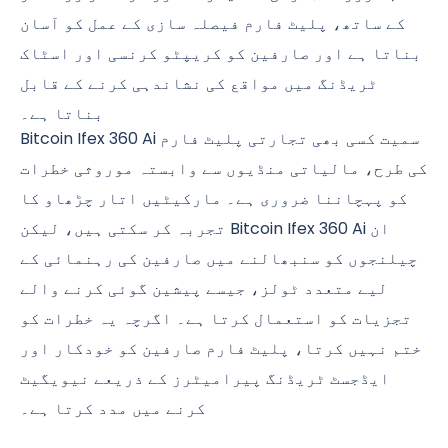
کے ساتھ، پلیٹ فارم فیصلہ سازی کے عمل کو آسان
بناتا ہے اور صارفین کو کریپٹو کرنسی اور اسٹاک
ٹریڈنگ میں مواقع کی نشاندہی کرنے کے قابل
بناتا ہے۔
Bitcoin Ifex 360 Ai سمیت کسی بھی تجارتی پلیٹ فارم
کی طرح، مالیاتی منڈیوں سے وابستہ موروثی خطرات
کو پہچاننا ضروری ہے۔ مارکیٹیں اتار چڑھاو کا
تجربہ کر سکتی ہیں، لیکن Bitcoin Ifex 360 Ai ان
چیلنجوں کو سنبھالنے میں صارفین کی رہنمائی کے
لیے متعدد ٹولز، جیسے پیشین گوئی کرنے والے
تجزیات کو استعمال کرتا ہے۔ اگرچہ یہ خطرات کو
ختم نہیں کرتا، پلیٹ فارم صارفین کو خودکار اور
ایڈجسٹ ٹریڈنگ پیرامیٹرز کے ذریعے نیویگیٹ
کرنے میں مدد کرتا ہے۔