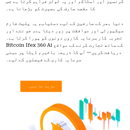
کرنسیز اور اسٹاک، اور یہ ٹولز فراہم کرتا ہے جس
کا مقصد صارف کی بصیرت کو بڑھانا ہے۔
دنیا بھر کے صارفین کے لیے دستیاب، یہ پلیٹ فارم
سیکیورٹی اور موافقت پر زور دیتا ہے، جو نئے اور
تجربہ کار سرمایہ کاروں دونوں کو پورا کرتا ہے۔
Bitcoin Ifex 360 Ai کے ساتھ تجارت کرنے کے مواقع
دریافت کریں— آپ کا ذریعہ باخبر، ڈیٹا پر مبنی
سرمایہ کاری کے فیصلوں کے لیے۔
مزید جانیں۔