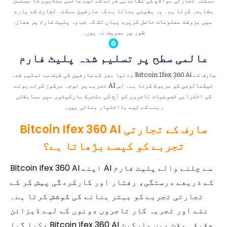
ممکنہ تجارتی مواقع کی نشاندہی کرنے کے لیے عالمی منڈیوں کا مسلسل
مشاہدہ کرتا ہے۔ یہ یقینی بناتا ہے کہ صارفین ممکنہ تجارت کے بارے
میں بروقت معلومات حاصل کریں، یہاں تک کہ جب وہ پلیٹ فارم پر فعال
طور پر مصروف نہ ہوں۔
عالمی سطح پر تسلیم شدہ پلیٹ فارم
دنیا بھر کے صارفین کی طرف سے تسلیم شدہ، Bitcoin Ifex 360 Ai صارف کے
تجربے پر توجہ مرکوز کرتے ہوئے AI ٹیکنالوجی کو مربوط کرتا ہے۔ اس
کی اختراعی خصوصیات تاجروں کو آج کی متحرک مارکیٹوں میں مسابقتی
رہنے کے لیے بااختیار بناتی ہیں۔
Bitcoin Ifex 360 AI صارف کے تجارتی
تجربے کو کیسے بڑھاتا ہے؟
Bitcoin Ifex 360 AI اپنے AI سے چلنے والے پلیٹ فارم
کے ذریعے درستگی، رفتار اور کارکردگی پیش کر کے
تجارتی تجربے کو بہتر بنانے کی کوشش کرتا ہے۔
نئے اور تجربہ کار تاجروں دونوں کے لیے ڈیزائن
کیا گیا، Bitcoin Ifex 360 AI حقیقی وقت میں مارکیٹ