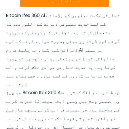
دریافت کریں۔
Bitcoin Ifex 360 Ai تجارتی حکمت عملیوں کو بڑھانے
کے لیے جدید مصنوعی ذہانت کے الگورتھم کا
استعمال کرتا ہے۔ تجارتی کارکردگی کو سپورٹ
کرنے اور ڈیٹا پر مبنی بصیرت فراہم کرنے کے لیے
ڈیزائن کیا گیا، یہ پلیٹ فارم AI پر مبنی
مالیاتی ٹولز میں بڑھتی ہوئی دلچسپی کو پورا
کرتا ہے۔ یہ جدید تجارتی مواقع تلاش کرنے والے
جدید سرمایہ کاروں کے لیے موزوں خصوصیات پیش
کرتا ہے۔
جو چیز Bitcoin Ifex 360 Ai برطانیہ کو الگ کرتی ہے
وہ حقیقی وقت میں وسیع ڈیٹا سیٹس کا تجزیہ کرنے
کی صلاحیت ہے، جو بصیرت فراہم کرتی ہے جو صارفین
کو باخبر تجارتی فیصلے کرنے میں مدد کرتی ہے۔
حسب ضرورت تجارتی اختیارات اور خودکار ورک فلو