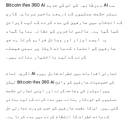
Bitcoin Ifex 360 Ai برطانیہ کو اس کی جدید، AI سے
بہتر حکمت عملیوں کے ذریعے باخبر سرمایہ کاری
کے انتخاب میں صارفین کی مدد کرنے کے لیے ڈیزائن
کیا گیا ہے۔ عالمی تاجروں کو نشانہ بنایا گیا،
یہ ایسے اوزار اور وسائل فراہم کرتا ہے جو
صارفین کو اعتماد کے ساتھ ڈیٹا پر مبنی فیصلے
کرنے کے لیے بااختیار بناتے ہیں۔
اگرچہ تمام AI تجارتی اقدامات میں خطرات شامل ہیں،
لیکن Bitcoin Ifex 360 Ai کی خصوصیات صارفین کو واضح
پیرامیٹرز کی وضاحت کرنے اور اپنی تجارتی حکمت
عملیوں کو خودکار بنانے میں مدد کرنے کے لیے بنائی
گئی ہیں۔ اس کا مقصد صارفین کو حسب ضرورت تجارتی حل
کے ساتھ خطرات کا انتظام کرنے میں مدد کرنا ہے۔