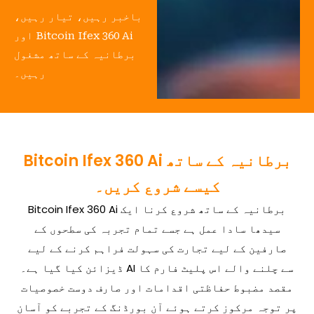
باخبر رہیں، تیار رہیں،
اور Bitcoin Ifex 360 Ai
برطانیہ کے ساتھ مشغول
رہیں۔
Bitcoin Ifex 360 Ai برطانیہ کے ساتھ
کیسے شروع کریں۔
Bitcoin Ifex 360 Ai برطانیہ کے ساتھ شروع کرنا ایک
سیدھا سادا عمل ہے جسے تمام تجربہ کی سطحوں کے
صارفین کے لیے تجارت کی سہولت فراہم کرنے کے لیے
ڈیزائن کیا گیا ہے۔ AI سے چلنے والے اس پلیٹ فارم کا
مقصد مضبوط حفاظتی اقدامات اور صارف دوست خصوصیات
پر توجہ مرکوز کرتے ہوئے آن بورڈنگ کے تجربے کو آسان