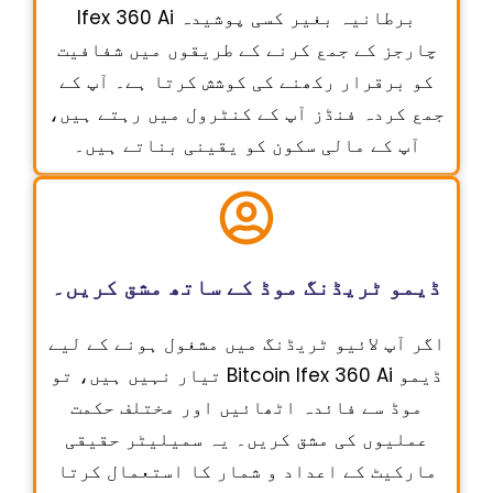
Ifex 360 Ai برطانیہ بغیر کسی پوشیدہ
چارجز کے جمع کرنے کے طریقوں میں شفافیت
کو برقرار رکھنے کی کوشش کرتا ہے۔ آپ کے
جمع کردہ فنڈز آپ کے کنٹرول میں رہتے ہیں،
آپ کے مالی سکون کو یقینی بناتے ہیں۔
ڈیمو ٹریڈنگ موڈ کے ساتھ مشق کریں۔
اگر آپ لائیو ٹریڈنگ میں مشغول ہونے کے لیے
تیار نہیں ہیں، تو Bitcoin Ifex 360 Ai ڈیمو
موڈ سے فائدہ اٹھائیں اور مختلف حکمت
عملیوں کی مشق کریں۔ یہ سمیلیٹر حقیقی
مارکیٹ کے اعداد و شمار کا استعمال کرتا