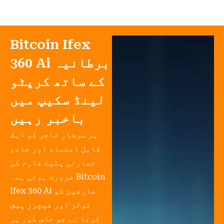
Bitcoin Ifex
360 Ai برطانیہ
کے ساتھ کرپٹو
لینڈ سکیپ میں
باخبر رہیں
ہر سرشار تاجر کو ایک
قابل اعتماد اور جامع
تجارتی پلیٹ فارم کی
ضرورت ہوتی ہے۔ Bitcoin
Ifex 360 Ai صارفین کو
ٹولز اور فیچرز پیش
کرتا ہے جو خاص طور پر