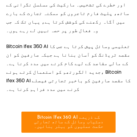
اور خطرے کی تشخیص۔ مارکیٹ کی مسلسل نگرانی کے
ساتھ، پلیٹ فارم تاجروں کو ممکنہ تجارت کے بارے
میں آگاہ رکھنے کی کوشش کرتا ہے، یہاں تک کہ جب
وہ فعال طور پر حصہ نہیں لے رہے ہوں۔
Bitcoin Ifex 360 AI تعلیمی وسائل پیش کرتا ہے جس کا
مقصد ٹریڈنگ کو آسان بنانا ہے جبکہ صارفین کو ان
کے مالی مقاصد کے لیے کام کرنے میں مدد کرنا ہے۔
جدید الگورتھم کو استعمال کرتے ہوئے، Bitcoin
Ifex 360 AI کا مقصد صارفین کو باخبر تجارتی فیصلے
کرنے میں مدد فراہم کرنا ہے۔
Bitcoin Ifex 360 AI کے ذریعے
دستیاب وسائل کے ساتھ تجارتی
حکمت عملیوں کو بہتر بنائیں۔