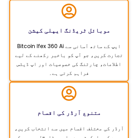
موبائل ٹریڈنگ ایپلی کیشن
Bitcoin Ifex 360 Ai ایپ کے ساتھ آسانی سے
تجارت کریں، جو آپ کو باخبر رکھنے کے لیے
اطلاعات، چارٹنگ کی خصوصیات اور اپ ڈیٹس
فراہم کرتی ہے۔
متنوع آرڈر کی اقسام
آرڈر کی مختلف اقسام میں سے انتخاب کریں،
جیسے کہ مارکیٹ، حد، اور سٹاپ-لوس، جو کہ