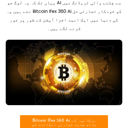
یہاں تک کہ وہ لوگ جو AI سے چلنے والی ٹریڈنگ میں
نئے ہیں وہ Bitcoin Ifex 360 Ai کو خودکار تجارتی حل
کی دنیا میں ایک امید افزا آپشن کے طور پر غور
کرنے لگے ہیں۔
Bitcoin Ifex 360 Ai برطانیہ کے
ساتھ جدید تجارتی امکانات کو