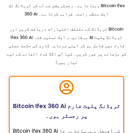
بنانا ہے۔ رجسٹریشن سے لے کر ٹریڈنگ تک، Bitcoin Ifex
360 Ai ایک منظم راستہ فراہم کرتا ہے۔
ٹریڈنگ کے مختلف اختیارات دریافت کریں اور Bitcoin
Ifex 360 Ai برطانیہ، ایک تسلیم شدہ AI ٹریڈنگ پلیٹ
فارم میں شامل ہو کر اپنی سرمایہ کاری کی حکمت عملی
کو بڑھانے پر غور کریں۔ کیا آپ اگلا قدم اٹھانے کے لیے
تیار ہیں؟
Bitcoin Ifex 360 Ai ٹریڈنگ پلیٹ فارم
پر رجسٹر ہوں۔
Bitcoin Ifex 360 Ai کی آفیشل ویب سائٹ پر جا