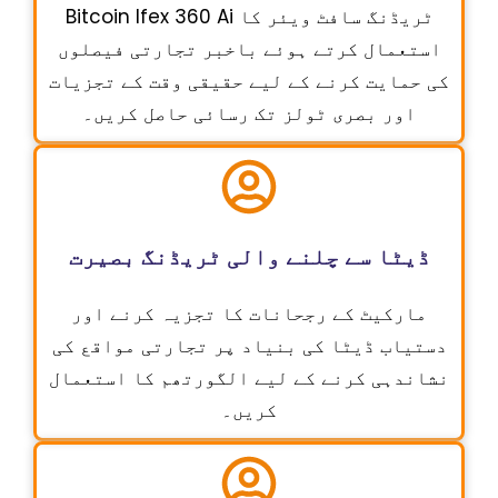
Bitcoin Ifex 360 Ai ٹریڈنگ سافٹ ویئر کا
استعمال کرتے ہوئے باخبر تجارتی فیصلوں
کی حمایت کرنے کے لیے حقیقی وقت کے تجزیات
اور بصری ٹولز تک رسائی حاصل کریں۔
ڈیٹا سے چلنے والی ٹریڈنگ بصیرت
مارکیٹ کے رجحانات کا تجزیہ کرنے اور
دستیاب ڈیٹا کی بنیاد پر تجارتی مواقع کی
نشاندہی کرنے کے لیے الگورتھم کا استعمال
کریں۔