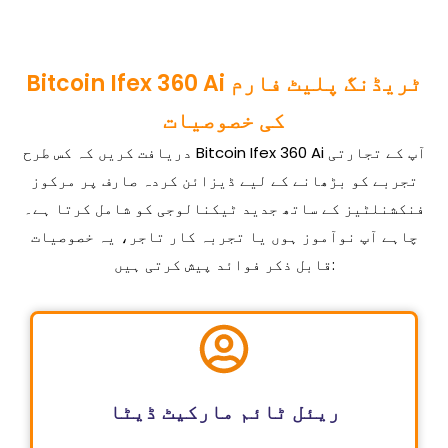
Bitcoin Ifex 360 Ai ٹریڈنگ پلیٹ فارم
کی خصوصیات
دریافت کریں کہ کس طرح Bitcoin Ifex 360 Ai آپ کے تجارتی
تجربے کو بڑھانے کے لیے ڈیزائن کردہ صارف پر مرکوز
فنکشنلٹیز کے ساتھ جدید ٹیکنالوجی کو شامل کرتا ہے۔
چاہے آپ نوآموز ہوں یا تجربہ کار تاجر، یہ خصوصیات
قابل ذکر فوائد پیش کرتی ہیں:
ریئل ٹائم مارکیٹ ڈیٹا