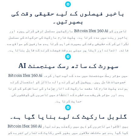
باخبر فیصلوں کے لیے حقیقی وقت کی
بصیرتیں۔
مارکیٹیں مسلسل ترقی کرتی ہیں، اور Bitcoin Ifex 360 Ai تاجروں کو
باخبر رہنے میں مدد کرتا ہے۔ پلیٹ فارم مارکیٹ کی حرکیات کی مسلسل
نگرانی کر کے حقیقی وقت کی بصیرت فراہم کرتا ہے، صارفین کو مواقع سے
فائدہ اٹھانے اور ڈیٹا پر مبنی بروقت فیصلے کرنے کے قابل بناتا ہے۔
AI سپورٹ کے ساتھ رسک مینجمنٹ
Bitcoin Ifex 360 Ai میں مؤثر رسک مینجمنٹ میں مدد کے لیے تیار کردہ
خصوصیات شامل ہیں۔ پیشین گوئی کرنے والے ماڈلز کو استعمال کرتے
ہوئے، پلیٹ فارم کا مقصد مارکیٹ کے اتار چڑھاو کی نمائش کو کم کرنا
ہے، اور مؤثر طریقے سے خطرے کے انتظام میں تاجروں کی کوششوں کی
حمایت کرنا ہے۔
گلوبل مارکیٹ کے لیے بنایا گیا ہے۔
Bitcoin Ifex 360 Ai بین الاقوامی تاجروں کو ذہن میں رکھتے ہوئے تیار
کیا گیا ہے، جو مختلف علاقوں میں بغیر کسی رکاوٹ کے تجارتی تجربے کو