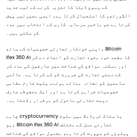
کے وسیع ڈیٹا کا تجزیہ کرنے کے لیے جدید
الگورتھم کا استعمال کرتا ہے، ایسی بصیرتیں پیش
کرتا ہے جو باخبر سرمایہ کاری کے انتخاب میں مدد
کر سکتی ہیں۔
اپنی خودکار تجارتی خصوصیات کے ساتھ، Bitcoin
Ifex 360 AI کا مقصد خود بخود تجارت کو انجام دے کر
اور ممکنہ مواقع کی شناخت میں صارفین کی مدد کر
کے دستی تجارت کی ضرورت کو کم کرنا ہے۔ عالمی
سامعین کو نشانہ بناتے ہوئے، پلیٹ فارم مقامی
خصوصیات فراہم کرتا ہے اور ایک محفوظ، صارف
دوست تجارتی ماحول کو برقرار رکھتا ہے۔
چاہے cryptocurrency یا سٹاک ٹریڈنگ میں ملوث
ہو، Bitcoin Ifex 360 AI تجارتی عمل کے مختلف
پہلوؤں کو سپورٹ کرتا ہے، بشمول مواقع کی شناخت