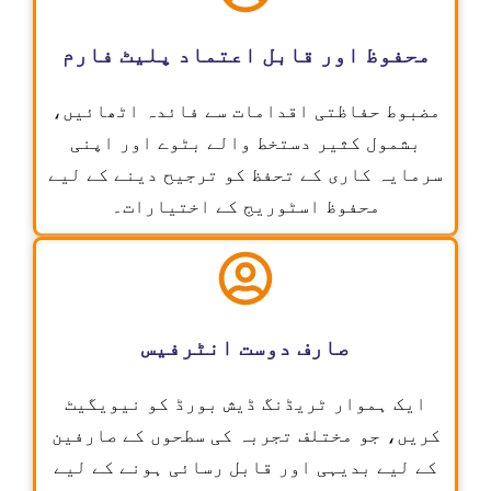
محفوظ اور قابل اعتماد پلیٹ فارم
مضبوط حفاظتی اقدامات سے فائدہ اٹھائیں،
بشمول کثیر دستخط والے بٹوے اور اپنی
سرمایہ کاری کے تحفظ کو ترجیح دینے کے لیے
محفوظ اسٹوریج کے اختیارات۔
صارف دوست انٹرفیس
ایک ہموار ٹریڈنگ ڈیش بورڈ کو نیویگیٹ
کریں، جو مختلف تجربہ کی سطحوں کے صارفین
کے لیے بدیہی اور قابل رسائی ہونے کے لیے