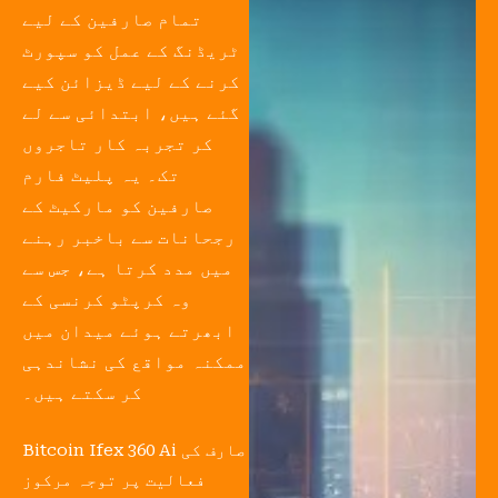
تمام صارفین کے لیے
ٹریڈنگ کے عمل کو سپورٹ
کرنے کے لیے ڈیزائن کیے
گئے ہیں، ابتدائی سے لے
کر تجربہ کار تاجروں
تک۔ یہ پلیٹ فارم
صارفین کو مارکیٹ کے
رجحانات سے باخبر رہنے
میں مدد کرتا ہے، جس سے
وہ کرپٹو کرنسی کے
ابھرتے ہوئے میدان میں
ممکنہ مواقع کی نشاندہی
کر سکتے ہیں۔
Bitcoin Ifex 360 Ai صارف کی
فعالیت پر توجہ مرکوز