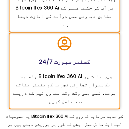
Bitcoin Ifex 360 Ai پر آپ کی حکمت عملی کے
مطابق تجارتی عمل درآمد کی اجازت دیتا
ہے۔
24/7 کسٹمر سپورٹ
باضابطہ Bitcoin Ifex 360 Ai ویب سائٹ پر
ایک ہموار تجارتی تجربہ کو یقینی بناتے
ہوئے، کسی بھی وقت وقف معاون ٹیم کے ذریعے
مدد حاصل کریں۔
یہ خصوصیات Bitcoin Ifex 360 Ai کو جدید سرمایہ کاروں کے
لیے ایک قابل عمل آپشن کے طور پر پوزیشن دیتی ہیں جو