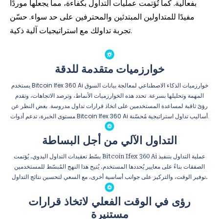
بفعالية. كما تُؤتمت عمليات التداول بكفاءة، مما يجعلها موردًا
مفيدًا للمتداولين المبتدئين والمحترفين على حد سواء. حسّن
تجربة تداولك مع استراتيجيات آلية ذكية.
خوارزميات متقدمة للدقة
يستخدم Bitcoin Ifex 360 Ai خوارزميات الذكاء الاصطناعي لمعالجة بيانات السوق
المهمة وتحليلها بسرعة. تحدد هذه الخوارزميات الأنماط، وترصد الاتجاهات، وتقدم
رؤىً ثاقبة لمساعدة المستخدمين على اتخاذ قرارات تداول مدروسة. بغض النظر عن
مستوى الخبرة، تدعم أدوات Bitcoin Ifex 360 Ai أساليب تداول استراتيجية مُحسّنة.
التداول الآلي من أجل البساطة
بسّط تعقيدات التداول اليدوي. يُؤتمت Bitcoin Ifex 360 Ai عملية التداول بتنفيذ
الصفقات بناءً على معايير يُحددها المستخدم. يُتيح هذا النهج المُبسّط للمستخدمين
توفير الوقت، والتركيز على جوانب أساسية أخرى، مع السعي لتحسين نتائج التداول.
رؤى في الوقت الفعلي لاتخاذ قرارات
مستنيرة