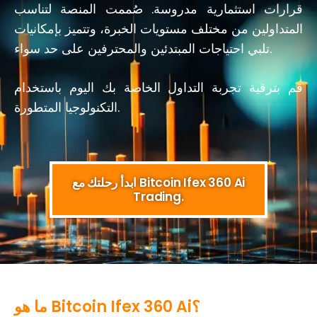
قرارات استثمارية مدروسة. صُممت المنصة لتناسب
المتداولين من مختلف مستويات الخبرة، وتتميز بإمكانيات
تلبي احتياجات المبتدئين والمحترفين على حد سواء.
قم بترقية تجربة التداول الخاصة بك اليوم باستخدام
التكنولوجيا المتطورة.
ابدأ رحلتك مع Bitcoin Ifex 360 Ai
Trading.
ما هو Bitcoin Ifex 360 Ai؟