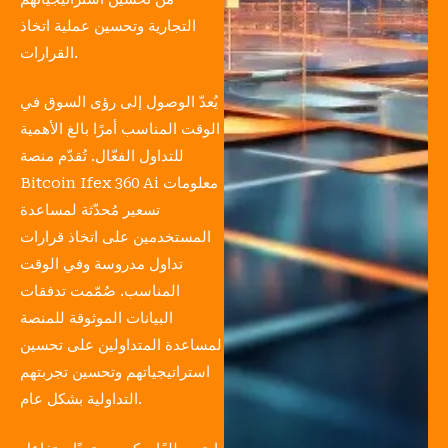
التجارية وتحسين عملية اتخاذ
القرارات.
يُعدّ الوصول إلى رؤى السوق في
الوقت المناسب أمرًا بالغ الأهمية
للتداول الفعّال. تُقدّم منصة
Bitcoin Ifex 360 Ai معلومات
تسعير مُحدّثة لمساعدة
المستخدمين على اتخاذ قرارات
تداول مدروسة وفي الوقت
المناسب. صُمّمت تدفقات
البيانات الموثوقة للمنصة
لمساعدة المتداولين على تحسين
استراتيجياتهم وتحسين تجربتهم
التداولية بشكل عام.