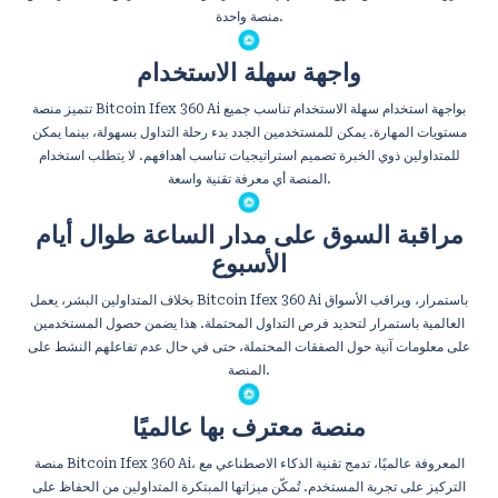
منصة واحدة.
واجهة سهلة الاستخدام
تتميز منصة Bitcoin Ifex 360 Ai بواجهة استخدام سهلة الاستخدام تناسب جميع
مستويات المهارة. يمكن للمستخدمين الجدد بدء رحلة التداول بسهولة، بينما يمكن
للمتداولين ذوي الخبرة تصميم استراتيجيات تناسب أهدافهم. لا يتطلب استخدام
المنصة أي معرفة تقنية واسعة.
مراقبة السوق على مدار الساعة طوال أيام
الأسبوع
بخلاف المتداولين البشر، يعمل Bitcoin Ifex 360 Ai باستمرار، ويراقب الأسواق
العالمية باستمرار لتحديد فرص التداول المحتملة. هذا يضمن حصول المستخدمين
على معلومات آنية حول الصفقات المحتملة، حتى في حال عدم تفاعلهم النشط على
المنصة.
منصة معترف بها عالميًا
منصة Bitcoin Ifex 360 Ai، المعروفة عالميًا، تدمج تقنية الذكاء الاصطناعي مع
التركيز على تجربة المستخدم. تُمكّن ميزاتها المبتكرة المتداولين من الحفاظ على