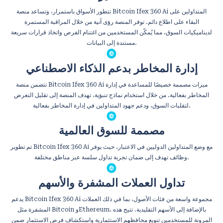
تتطور الأسواق باستمرار، وتساعد منصة Bitcoin Ifex 360 Ai المتداولين على
البقاء على اطلاع دائم. توفر المنصة رؤى آنية من خلال المراقبة المستمرة
لديناميكيات السوق، مما يُمكّن المستخدمين من اغتنام الفرص واتخاذ قرارات سريعة
مستندة إلى البيانات.
إدارة المخاطر بدعم الذكاء الاصطناعي
تتضمن منصة Bitcoin Ifex 360 Ai ميزات مصممة خصيصًا للمساعدة في إدارة
المخاطر بفعالية. من خلال استخدام نماذج تنبؤية، تهدف المنصة إلى تقليل التعرض
لتقلبات السوق، ودعم جهود المتداولين في إدارة المخاطر بفعالية.
مصممة للسوق العالمية
تم تطوير Bitcoin Ifex 360 Ai مع وضع المتداولين الدوليين في الاعتبار، حيث يوفر
وظائف تهدف إلى ضمان تجربة تداول سلسة عبر مناطق مختلفة.
تداول العملات المشفرة والأسهم
يدعم Bitcoin Ifex 360 Ai مجموعة واسعة من فئات الأصول، بما في ذلك العملات
المشفرة مثل Bitcoin وEthereum، بالإضافة إلى الأسهم التقليدية. تتيح هذه
المرونة للمستخدمين تنويع محافظهم الاستثمارية واستكشاف فرص الاستثمار ضمن