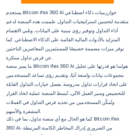
يستخدم Bitcoin Ifex 360 Ai خوارزميات ذكاء اصطناعي
متقدمة لتحسين استراتيجيات التداول. صُممت هذه المنصة لدعم
أداء التداول وتوفير رؤى مبنية على البيانات، وتلبي الاهتمام
المتزايد بالأدوات المالية القائمة على الذكاء الاصطناعي. كما
توفر ميزات مصممة خصيصًا للمستثمرين المعاصرين الباحثين
عن فرص تداول مبتكرة.
ما يميز منصة Bitcoin Ifex 360 Ai هولندا هو قدرتها على تحليل
مجموعات بيانات واسعة آنيًا، وتقديم رؤى تساعد المستخدمين
على اتخاذ قرارات تداول مدروسة. بفضل خيارات التداول القابلة
للتخصيص وسير العمل الآلي، تُبسط المنصة عملية اتخاذ القرار
وتُمكّن المستخدمين من تحديد فرص التداول في العملات
المشفرة والأسهم.
كما هو الحال مع أي منصة تداول، بما في ذلك Bitcoin Ifex
360 Ai، من الضروري إدراك المخاطر الكامنة المرتبطة