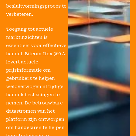
besluitvormingsproces te
verbeteren.
Toegang tot actuele
marktinzichten is
essentieel voor effectieve
handel. Bitcoin Ifex 360 Ai
levert actuele
prijsinformatie om
gebruikers te helpen
weloverwogen nl tijdige
handelsbeslissingen te
nemen. De betrouwbare
datastromen van het
platform zijn ontworpen
om handelaren te helpen
hun strategieën te