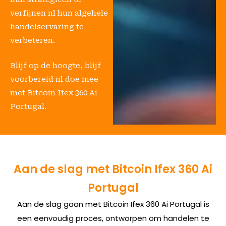
verfijnen nl hun algehele
handelservaring te
verbeteren.
Blijf op de hoogte, blijf
voorbereid nl doe mee
met Bitcoin Ifex 360 Ai
Portugal.
Aan de slag met Bitcoin Ifex 360 Ai
Portugal
Aan de slag gaan met Bitcoin Ifex 360 Ai Portugal is
een eenvoudig proces, ontworpen om handelen te