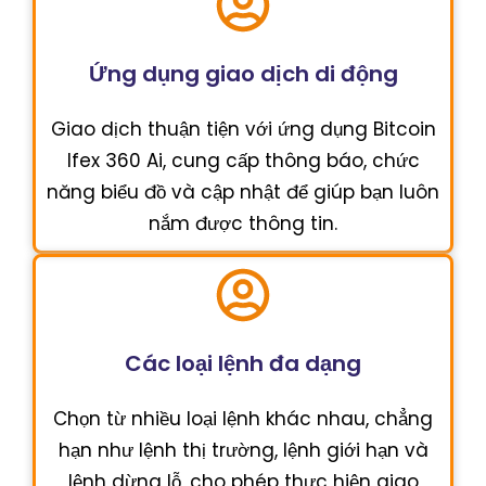
Ứng dụng giao dịch di động
Giao dịch thuận tiện với ứng dụng Bitcoin
Ifex 360 Ai, cung cấp thông báo, chức
năng biểu đồ và cập nhật để giúp bạn luôn
nắm được thông tin.
Các loại lệnh đa dạng
Chọn từ nhiều loại lệnh khác nhau, chẳng
hạn như lệnh thị trường, lệnh giới hạn và
lệnh dừng lỗ, cho phép thực hiện giao