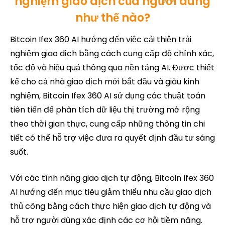
nghiệm giao dịch của người dùng
như thế nào?
Bitcoin Ifex 360 AI hướng đến việc cải thiện trải
nghiệm giao dịch bằng cách cung cấp độ chính xác,
tốc độ và hiệu quả thông qua nền tảng AI. Được thiết
kế cho cả nhà giao dịch mới bắt đầu và giàu kinh
nghiệm, Bitcoin Ifex 360 AI sử dụng các thuật toán
tiên tiến để phân tích dữ liệu thị trường mở rộng
theo thời gian thực, cung cấp những thông tin chi
tiết có thể hỗ trợ việc đưa ra quyết định đầu tư sáng
suốt.
Với các tính năng giao dịch tự động, Bitcoin Ifex 360
AI hướng đến mục tiêu giảm thiểu nhu cầu giao dịch
thủ công bằng cách thực hiện giao dịch tự động và
hỗ trợ người dùng xác định các cơ hội tiềm năng.