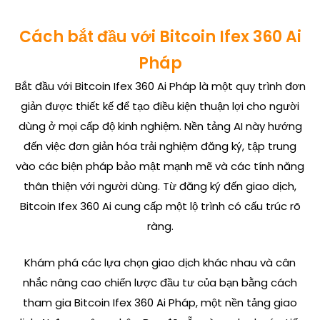
Cách bắt đầu với Bitcoin Ifex 360 Ai
Pháp
Bắt đầu với Bitcoin Ifex 360 Ai Pháp là một quy trình đơn
giản được thiết kế để tạo điều kiện thuận lợi cho người
dùng ở mọi cấp độ kinh nghiệm. Nền tảng AI này hướng
đến việc đơn giản hóa trải nghiệm đăng ký, tập trung
vào các biện pháp bảo mật mạnh mẽ và các tính năng
thân thiện với người dùng. Từ đăng ký đến giao dịch,
Bitcoin Ifex 360 Ai cung cấp một lộ trình có cấu trúc rõ
ràng.
Khám phá các lựa chọn giao dịch khác nhau và cân
nhắc nâng cao chiến lược đầu tư của bạn bằng cách
tham gia Bitcoin Ifex 360 Ai Pháp, một nền tảng giao