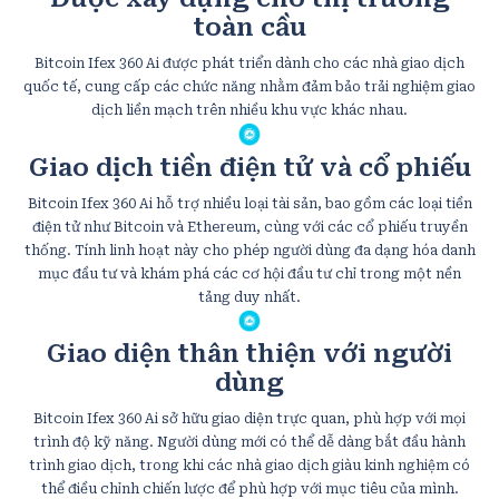
toàn cầu
Bitcoin Ifex 360 Ai được phát triển dành cho các nhà giao dịch
quốc tế, cung cấp các chức năng nhằm đảm bảo trải nghiệm giao
dịch liền mạch trên nhiều khu vực khác nhau.
Giao dịch tiền điện tử và cổ phiếu
Bitcoin Ifex 360 Ai hỗ trợ nhiều loại tài sản, bao gồm các loại tiền
điện tử như Bitcoin và Ethereum, cùng với các cổ phiếu truyền
thống. Tính linh hoạt này cho phép người dùng đa dạng hóa danh
mục đầu tư và khám phá các cơ hội đầu tư chỉ trong một nền
tảng duy nhất.
Giao diện thân thiện với người
dùng
Bitcoin Ifex 360 Ai sở hữu giao diện trực quan, phù hợp với mọi
trình độ kỹ năng. Người dùng mới có thể dễ dàng bắt đầu hành
trình giao dịch, trong khi các nhà giao dịch giàu kinh nghiệm có
thể điều chỉnh chiến lược để phù hợp với mục tiêu của mình.