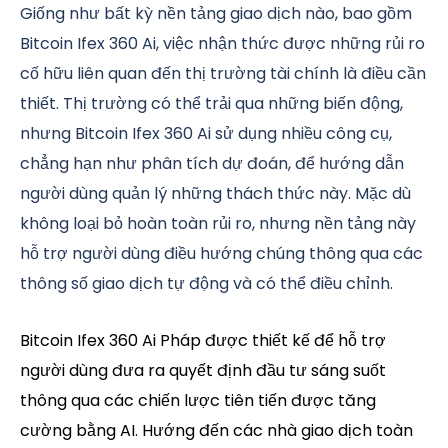
Giống như bất kỳ nền tảng giao dịch nào, bao gồm
Bitcoin Ifex 360 Ai, việc nhận thức được những rủi ro
cố hữu liên quan đến thị trường tài chính là điều cần
thiết. Thị trường có thể trải qua những biến động,
nhưng Bitcoin Ifex 360 Ai sử dụng nhiều công cụ,
chẳng hạn như phân tích dự đoán, để hướng dẫn
người dùng quản lý những thách thức này. Mặc dù
không loại bỏ hoàn toàn rủi ro, nhưng nền tảng này
hỗ trợ người dùng điều hướng chúng thông qua các
thông số giao dịch tự động và có thể điều chỉnh.
Bitcoin Ifex 360 Ai Pháp được thiết kế để hỗ trợ
người dùng đưa ra quyết định đầu tư sáng suốt
thông qua các chiến lược tiên tiến được tăng
cường bằng AI. Hướng đến các nhà giao dịch toàn