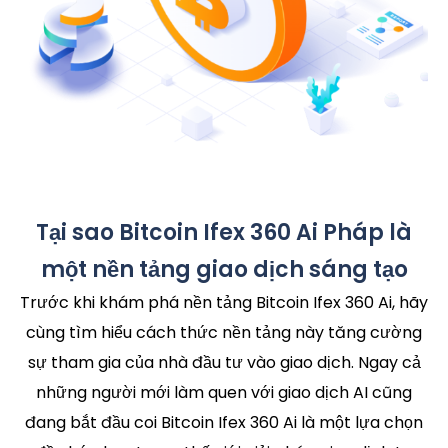
Tại sao Bitcoin Ifex 360 Ai Pháp là
một nền tảng giao dịch sáng tạo
Trước khi khám phá nền tảng Bitcoin Ifex 360 Ai, hãy
cùng tìm hiểu cách thức nền tảng này tăng cường
sự tham gia của nhà đầu tư vào giao dịch. Ngay cả
những người mới làm quen với giao dịch AI cũng
đang bắt đầu coi Bitcoin Ifex 360 Ai là một lựa chọn