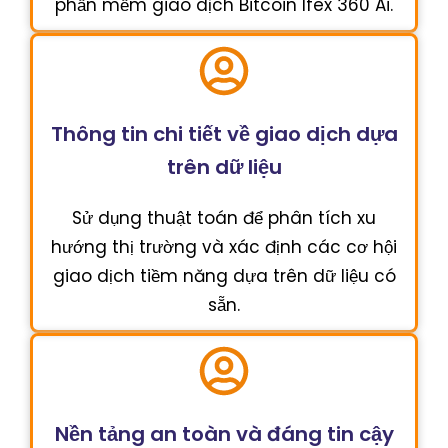
phần mềm giao dịch Bitcoin Ifex 360 Ai.
Thông tin chi tiết về giao dịch dựa
trên dữ liệu
Sử dụng thuật toán để phân tích xu
hướng thị trường và xác định các cơ hội
giao dịch tiềm năng dựa trên dữ liệu có
sẵn.
Nền tảng an toàn và đáng tin cậy