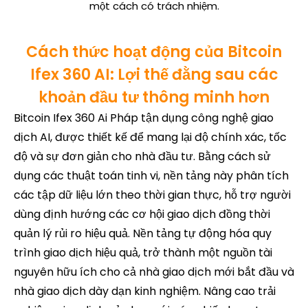
một cách có trách nhiệm.
Cách thức hoạt động của Bitcoin
Ifex 360 AI: Lợi thế đằng sau các
khoản đầu tư thông minh hơn
Bitcoin Ifex 360 Ai Pháp tận dụng công nghệ giao
dịch AI, được thiết kế để mang lại độ chính xác, tốc
độ và sự đơn giản cho nhà đầu tư. Bằng cách sử
dụng các thuật toán tinh vi, nền tảng này phân tích
các tập dữ liệu lớn theo thời gian thực, hỗ trợ người
dùng định hướng các cơ hội giao dịch đồng thời
quản lý rủi ro hiệu quả. Nền tảng tự động hóa quy
trình giao dịch hiệu quả, trở thành một nguồn tài
nguyên hữu ích cho cả nhà giao dịch mới bắt đầu và
nhà giao dịch dày dạn kinh nghiệm. Nâng cao trải