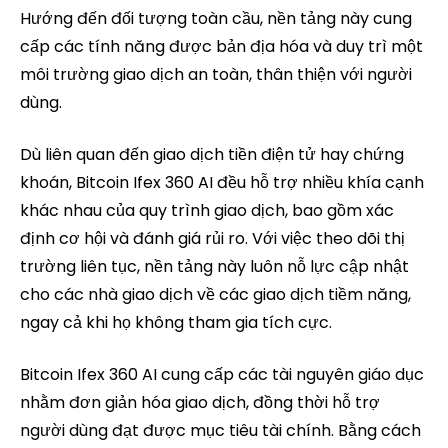
Hướng đến đối tượng toàn cầu, nền tảng này cung
cấp các tính năng được bản địa hóa và duy trì một
môi trường giao dịch an toàn, thân thiện với người
dùng.
Dù liên quan đến giao dịch tiền điện tử hay chứng
khoán, Bitcoin Ifex 360 AI đều hỗ trợ nhiều khía cạnh
khác nhau của quy trình giao dịch, bao gồm xác
định cơ hội và đánh giá rủi ro. Với việc theo dõi thị
trường liên tục, nền tảng này luôn nỗ lực cập nhật
cho các nhà giao dịch về các giao dịch tiềm năng,
ngay cả khi họ không tham gia tích cực.
Bitcoin Ifex 360 AI cung cấp các tài nguyên giáo dục
nhằm đơn giản hóa giao dịch, đồng thời hỗ trợ
người dùng đạt được mục tiêu tài chính. Bằng cách