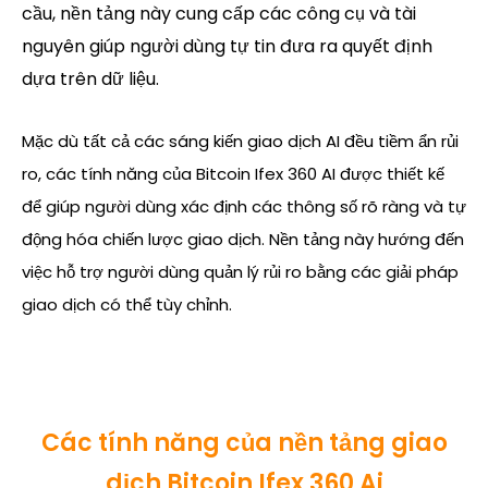
cầu, nền tảng này cung cấp các công cụ và tài
nguyên giúp người dùng tự tin đưa ra quyết định
dựa trên dữ liệu.
Mặc dù tất cả các sáng kiến ​​giao dịch AI đều tiềm ẩn rủi
ro, các tính năng của Bitcoin Ifex 360 AI được thiết kế
để giúp người dùng xác định các thông số rõ ràng và tự
động hóa chiến lược giao dịch. Nền tảng này hướng đến
việc hỗ trợ người dùng quản lý rủi ro bằng các giải pháp
giao dịch có thể tùy chỉnh.
Các tính năng của nền tảng giao
dịch Bitcoin Ifex 360 Ai