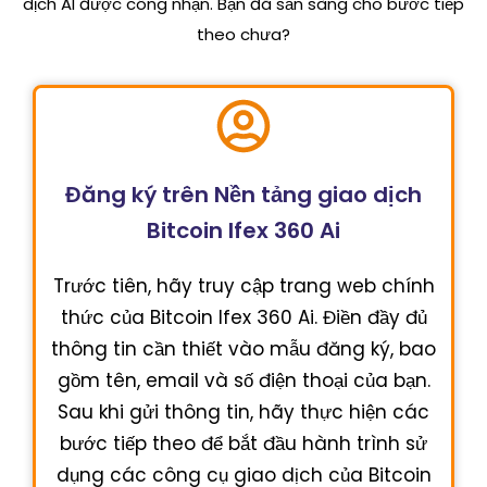
dịch AI được công nhận. Bạn đã sẵn sàng cho bước tiếp
theo chưa?
Đăng ký trên Nền tảng giao dịch
Bitcoin Ifex 360 Ai
Trước tiên, hãy truy cập trang web chính
thức của Bitcoin Ifex 360 Ai. Điền đầy đủ
thông tin cần thiết vào mẫu đăng ký, bao
gồm tên, email và số điện thoại của bạn.
Sau khi gửi thông tin, hãy thực hiện các
bước tiếp theo để bắt đầu hành trình sử
dụng các công cụ giao dịch của Bitcoin