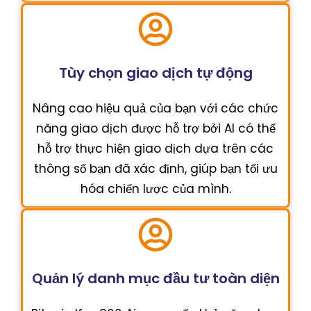
Tùy chọn giao dịch tự động
Nâng cao hiệu quả của bạn với các chức
năng giao dịch được hỗ trợ bởi AI có thể
hỗ trợ thực hiện giao dịch dựa trên các
thông số bạn đã xác định, giúp bạn tối ưu
hóa chiến lược của mình.
Quản lý danh mục đầu tư toàn diện