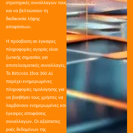
στρατηγικές συναλλαγών τους
και να βελτιώσουν τη
διαδικασία λήψης
αποφάσεων.
Η πρόσβαση σε έγκαιρες
πληροφορίες αγοράς είναι
ζωτικής σημασίας για
αποτελεσματικές συναλλαγές.
Το Bitcoin Ifex 360 Ai
παρέχει ενημερωμένες
πληροφορίες τιμολόγησης για
να βοηθήσει τους χρήστες να
λαμβάνουν ενημερωμένες και
έγκαιρες αποφάσεις
συναλλαγών. Οι αξιόπιστες
ροές δεδομένων της